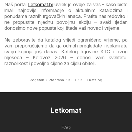
Naš portal
Letkomat.hr
uvijek je ovdje za vas – kako biste
imali najnovije informacije o aktualnim katalozima i
ponudama raznih trgovačkih lanaca. Pratite nas redovito i
ne propustite nijednu povoljnu akciju – svaki tjedan
donosimo nove popuste koji štede vaš novac i vrijeme.
Ne zaboravite da katalog vrijedi ograničeno vrijeme, pa
vam preporučujemo da ga odmah pregledate i isplanirate
svoju kupnju još danas. Katalog trgovine KTC i ovog
mjeseca – Kolovoz 2026 – donosi vam kvalitetu,
raznolikost i povoljne cijene za cijelu obitelj.
Početak
Prehrana
KTC
KTC Katalog
Letkomat
FAQ