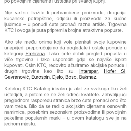
po povoljnim cijenama i uštedite pri svakoj kupnji.
Nije važno tražite li prehrambene proizvode, drogeriju,
kućanske potrepštine, odjeću ili proizvode za kućne
ljubimce – u ponudi ćete pronaći razne artikle. Trgovina
KTC i ovoga je puta pripremila brojne atraktivne popuste.
Ako ste među onima koji vole planirati svoje kupovine
unaprijed, preporučujemo da pogledate i ostale ponude u
kategoriji
Prehrana
. Tako ćete dobiti pregled popusta u
više trgovina i lako usporediti gdje se najviše isplati
kupovati. Osim KTC, redovito ažuriramo akcijske ponude i
drugih trgovina kao što su:
Interspar
,
Hofer SI
,
Gavranović
,
Eurospin
,
Djelo
,
Boso
,
Bakmaz
.
Katalog KTC Katalog idealan je alat za svakoga tko želi
uštedjeti, a pritom se ne želi odreći kvalitete. Zahvaljujući
preglednom rasporedu stranica brzo ćete pronaći ono što
vam treba. Bilo da se radi o akcijskim cijenama osnovnih
namirnica, posebnim sezonskim proizvodima ili povoljnim
paketima popularnih marki – u ovom katalogu sve je na
jednom mjestu.