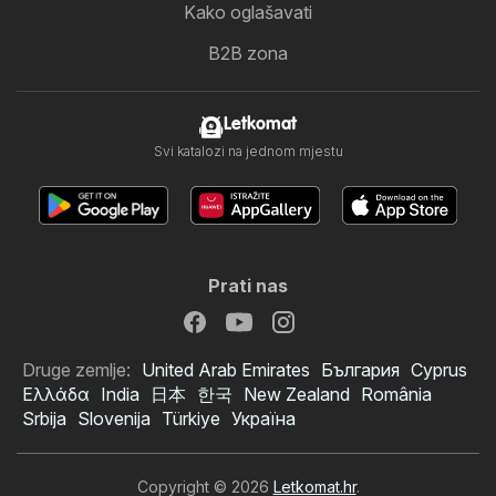
Kako oglašavati
B2B zona
Letkomat
Svi katalozi na jednom mjestu
Prati nas
Druge zemlje:
United Arab Emirates
България
Cyprus
Ελλάδα
India
日本
한국
New Zealand
România
Srbija
Slovenija
Türkiye
Україна
Copyright © 2026
Letkomat.hr
.