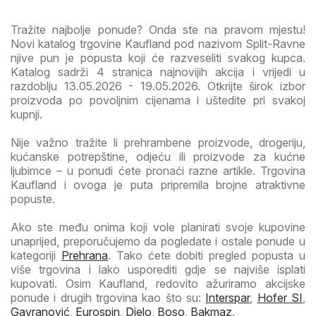
Tražite najbolje ponude? Onda ste na pravom mjestu!
Novi katalog trgovine Kaufland pod nazivom Split-Ravne
njive pun je popusta koji će razveseliti svakog kupca.
Katalog sadrži 4 stranica najnovijih akcija i vrijedi u
razdoblju 13.05.2026 - 19.05.2026. Otkrijte širok izbor
proizvoda po povoljnim cijenama i uštedite pri svakoj
kupnji.
Nije važno tražite li prehrambene proizvode, drogeriju,
kućanske potrepštine, odjeću ili proizvode za kućne
ljubimce – u ponudi ćete pronaći razne artikle. Trgovina
Kaufland i ovoga je puta pripremila brojne atraktivne
popuste.
Ako ste među onima koji vole planirati svoje kupovine
unaprijed, preporučujemo da pogledate i ostale ponude u
kategoriji
Prehrana
. Tako ćete dobiti pregled popusta u
više trgovina i lako usporediti gdje se najviše isplati
kupovati. Osim Kaufland, redovito ažuriramo akcijske
ponude i drugih trgovina kao što su:
Interspar
,
Hofer SI
,
Gavranović
,
Eurospin
,
Djelo
,
Boso
,
Bakmaz
.