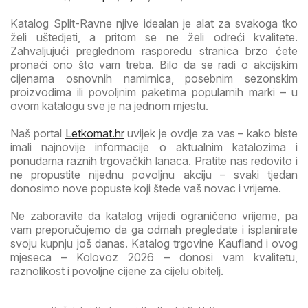
Katalog Split-Ravne njive idealan je alat za svakoga tko
želi uštedjeti, a pritom se ne želi odreći kvalitete.
Zahvaljujući preglednom rasporedu stranica brzo ćete
pronaći ono što vam treba. Bilo da se radi o akcijskim
cijenama osnovnih namirnica, posebnim sezonskim
proizvodima ili povoljnim paketima popularnih marki – u
ovom katalogu sve je na jednom mjestu.
Naš portal
Letkomat.hr
uvijek je ovdje za vas – kako biste
imali najnovije informacije o aktualnim katalozima i
ponudama raznih trgovačkih lanaca. Pratite nas redovito i
ne propustite nijednu povoljnu akciju – svaki tjedan
donosimo nove popuste koji štede vaš novac i vrijeme.
Ne zaboravite da katalog vrijedi ograničeno vrijeme, pa
vam preporučujemo da ga odmah pregledate i isplanirate
svoju kupnju još danas. Katalog trgovine Kaufland i ovog
mjeseca – Kolovoz 2026 – donosi vam kvalitetu,
raznolikost i povoljne cijene za cijelu obitelj.