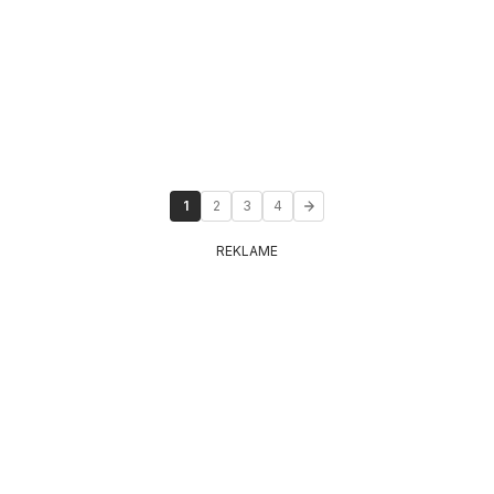
1
2
3
4
REKLAME