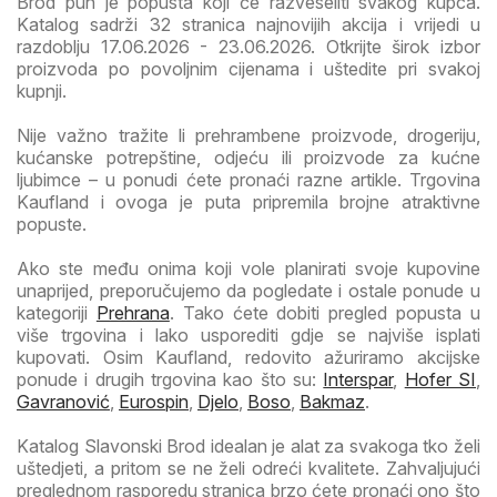
Brod pun je popusta koji će razveseliti svakog kupca.
Katalog sadrži 32 stranica najnovijih akcija i vrijedi u
razdoblju 17.06.2026 - 23.06.2026. Otkrijte širok izbor
proizvoda po povoljnim cijenama i uštedite pri svakoj
kupnji.
Nije važno tražite li prehrambene proizvode, drogeriju,
kućanske potrepštine, odjeću ili proizvode za kućne
ljubimce – u ponudi ćete pronaći razne artikle. Trgovina
Kaufland i ovoga je puta pripremila brojne atraktivne
popuste.
Ako ste među onima koji vole planirati svoje kupovine
unaprijed, preporučujemo da pogledate i ostale ponude u
kategoriji
Prehrana
. Tako ćete dobiti pregled popusta u
više trgovina i lako usporediti gdje se najviše isplati
kupovati. Osim Kaufland, redovito ažuriramo akcijske
ponude i drugih trgovina kao što su:
Interspar
,
Hofer SI
,
Gavranović
,
Eurospin
,
Djelo
,
Boso
,
Bakmaz
.
Katalog Slavonski Brod idealan je alat za svakoga tko želi
uštedjeti, a pritom se ne želi odreći kvalitete. Zahvaljujući
preglednom rasporedu stranica brzo ćete pronaći ono što