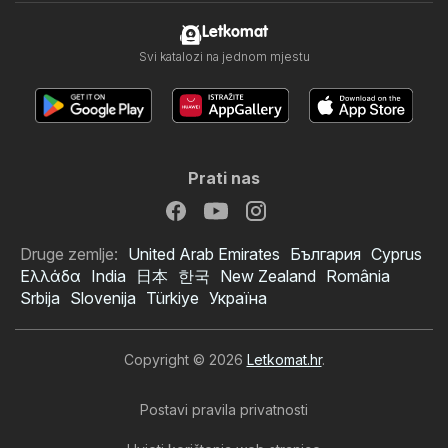
Letkomat
Svi katalozi na jednom mjestu
Prati nas
Druge zemlje:
United Arab Emirates
България
Cyprus
Ελλάδα
India
日本
한국
New Zealand
România
Srbija
Slovenija
Türkiye
Україна
Copyright © 2026
Letkomat.hr
.
Postavi pravila privatnosti