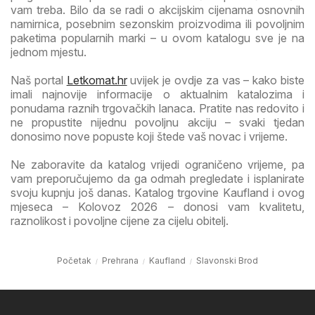
vam treba. Bilo da se radi o akcijskim cijenama osnovnih
namirnica, posebnim sezonskim proizvodima ili povoljnim
paketima popularnih marki – u ovom katalogu sve je na
jednom mjestu.
Naš portal
Letkomat.hr
uvijek je ovdje za vas – kako biste
imali najnovije informacije o aktualnim katalozima i
ponudama raznih trgovačkih lanaca. Pratite nas redovito i
ne propustite nijednu povoljnu akciju – svaki tjedan
donosimo nove popuste koji štede vaš novac i vrijeme.
Ne zaboravite da katalog vrijedi ograničeno vrijeme, pa
vam preporučujemo da ga odmah pregledate i isplanirate
svoju kupnju još danas. Katalog trgovine Kaufland i ovog
mjeseca – Kolovoz 2026 – donosi vam kvalitetu,
raznolikost i povoljne cijene za cijelu obitelj.
Početak
Prehrana
Kaufland
Slavonski Brod