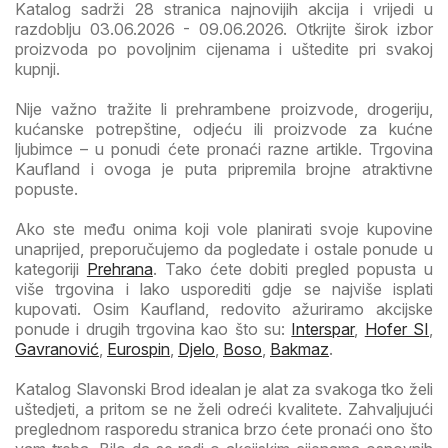
Katalog sadrži 28 stranica najnovijih akcija i vrijedi u
razdoblju 03.06.2026 - 09.06.2026. Otkrijte širok izbor
proizvoda po povoljnim cijenama i uštedite pri svakoj
kupnji.
Nije važno tražite li prehrambene proizvode, drogeriju,
kućanske potrepštine, odjeću ili proizvode za kućne
ljubimce – u ponudi ćete pronaći razne artikle. Trgovina
Kaufland i ovoga je puta pripremila brojne atraktivne
popuste.
Ako ste među onima koji vole planirati svoje kupovine
unaprijed, preporučujemo da pogledate i ostale ponude u
kategoriji
Prehrana
. Tako ćete dobiti pregled popusta u
više trgovina i lako usporediti gdje se najviše isplati
kupovati. Osim Kaufland, redovito ažuriramo akcijske
ponude i drugih trgovina kao što su:
Interspar
,
Hofer SI
,
Gavranović
,
Eurospin
,
Djelo
,
Boso
,
Bakmaz
.
Katalog Slavonski Brod idealan je alat za svakoga tko želi
uštedjeti, a pritom se ne želi odreći kvalitete. Zahvaljujući
preglednom rasporedu stranica brzo ćete pronaći ono što