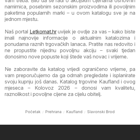
vam treba. Bilo da se radi o akcijskim cijenama osnovnih
namirnica, posebnim sezonskim proizvodima ili povoljnim
paketima popularnih marki – u ovom katalogu sve je na
jednom mjestu.
Naš portal
Letkomat.hr
uvijek je ovdje za vas – kako biste
imali najnovije informacije o aktualnim katalozima i
ponudama raznih trgovačkih lanaca. Pratite nas redovito i
ne propustite nijednu povoljnu akciju – svaki tjedan
donosimo nove popuste koji štede vaš novac i vrijeme.
Ne zaboravite da katalog vrijedi ograničeno vrijeme, pa
vam preporučujemo da ga odmah pregledate i isplanirate
svoju kupnju još danas. Katalog trgovine Kaufland i ovog
mjeseca – Kolovoz 2026 – donosi vam kvalitetu,
raznolikost i povoljne cijene za cijelu obitelj.
Početak
Prehrana
Kaufland
Slavonski Brod