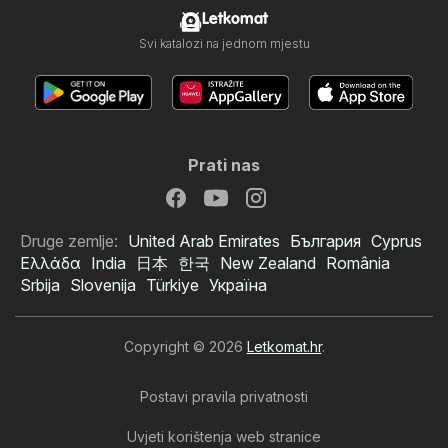
Letkomat
Svi katalozi na jednom mjestu
Prati nas
Druge zemlje:
United Arab Emirates
България
Cyprus
Ελλάδα
India
日本
한국
New Zealand
România
Srbija
Slovenija
Türkiye
Україна
Copyright © 2026
Letkomat.hr
.
Postavi pravila privatnosti
Uvjeti korištenja web stranice