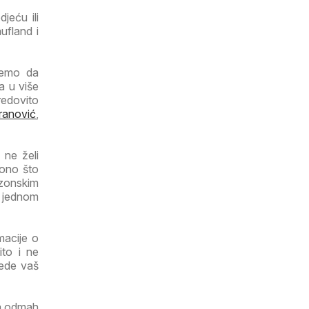
jeću ili
ufland i
ujemo da
a u više
redovito
ranović
,
 ne želi
 ono što
ezonskim
a jednom
macije o
ito i ne
tede vaš
ga odmah