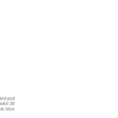
land pod
adrži 28
rok izbor