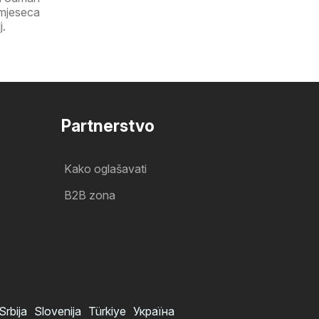
 mjeseca
j.
Partnerstvo
Kako oglašavati
B2B zona
Srbija
Slovenija
Türkiye
Україна