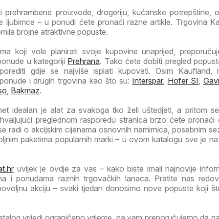
li prehrambene proizvode, drogeriju, kućanske potrepštine, od
 ljubimce – u ponudi ćete pronaći razne artikle. Trgovina Ka
emila brojne atraktivne popuste.
a koji vole planirati svoje kupovine unaprijed, preporuč
ponude u kategoriji
Prehrana
. Tako ćete dobiti pregled popust
porediti gdje se najviše isplati kupovati. Osim Kaufland, 
 ponude i drugih trgovina kao što su:
Interspar
,
Hofer SI
,
Gav
so
,
Bakmaz
.
t idealan je alat za svakoga tko želi uštedjeti, a pritom se
Zahvaljujući preglednom rasporedu stranica brzo ćete pronaći
 se radi o akcijskim cijenama osnovnih namirnica, posebnim s
voljnim paketima popularnih marki – u ovom katalogu sve je n
t.hr
uvijek je ovdje za vas – kako biste imali najnovije infor
ma i ponudama raznih trgovačkih lanaca. Pratite nas redov
 povoljnu akciju – svaki tjedan donosimo nove popuste koji š
atalog vrijedi ograničeno vrijeme, pa vam preporučujemo da 