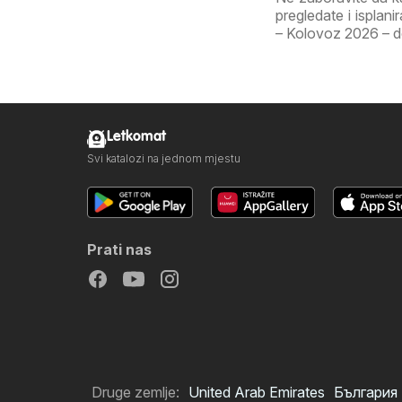
pregledate i isplan
– Kolovoz 2026 – don
Letkomat
Svi katalozi na jednom mjestu
Prati nas
Druge zemlje:
United Arab Emirates
България