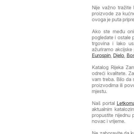
Nije važno tražite 
proizvode za kućne
ovoga je puta pripr
Ako ste među onim
pogledate i ostale 
trgovina i lako us
ažuriramo akcijske
Eurospin
,
Djelo
,
Bo
Katalog Rijeka Zame
odreći kvalitete. 
vam treba. Bilo da
proizvodima ili po
mjestu.
Naš portal
Letkoma
aktualnim katalozi
propustite nijednu
novac i vrijeme.
Ne zaboravite da k