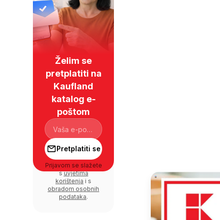
Želim se
pretplatiti na
Kaufland
katalog e-
poštom
Pretplatiti se
Prijavom se slažete
s
uvjetima
korištenja
i s
obradom osobnih
podataka
.