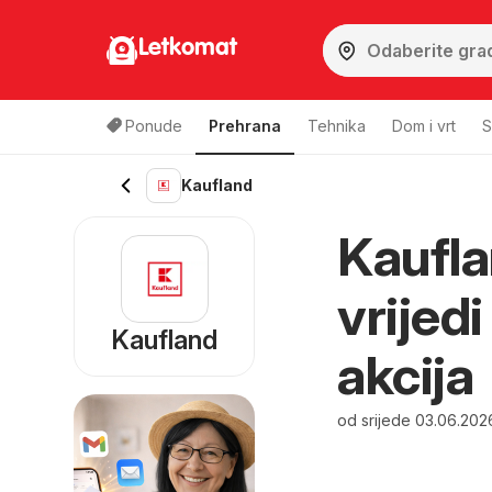
Letkomat
Ponude
Prehrana
Tehnika
Dom i vrt
S
Kaufland
Kaufla
vrijed
Kaufland
akcija
od srijede 03.06.202