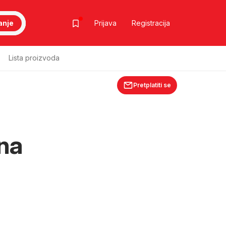
anje
Prijava
Registracija
Lista proizvoda
Pretplatiti se
dna