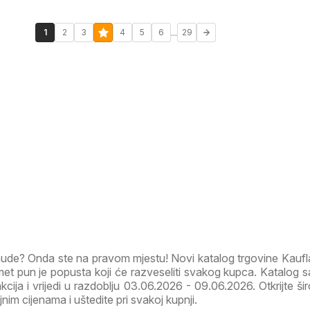
...
1
2
3
4
5
6
29
onude? Onda ste na pravom mjestu! Novi katalog trgovine Kauf
t pun je popusta koji će razveseliti svakog kupca. Katalog s
akcija i vrijedi u razdoblju 03.06.2026 - 09.06.2026. Otkrijte ši
im cijenama i uštedite pri svakoj kupnji.