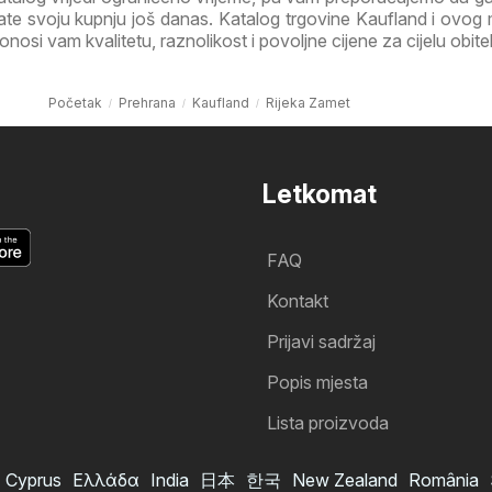
irate svoju kupnju još danas. Katalog trgovine Kaufland i ovog
osi vam kvalitetu, raznolikost i povoljne cijene za cijelu obitel
Početak
Prehrana
Kaufland
Rijeka Zamet
Letkomat
FAQ
Kontakt
Prijavi sadržaj
Popis mjesta
Lista proizvoda
Cyprus
Ελλάδα
India
日本
한국
New Zealand
România