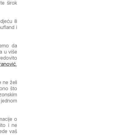
te širok
jeću ili
ufland i
ujemo da
a u više
redovito
ranović
,
 ne želi
 ono što
ezonskim
a jednom
macije o
ito i ne
tede vaš