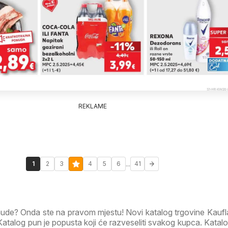
REKLAME
...
1
2
3
4
5
6
41
onude? Onda ste na pravom mjestu! Novi katalog trgovine Kauf
talog pun je popusta koji će razveseliti svakog kupca. Katalo