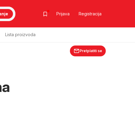
anje
Prijava
Registracija
Lista proizvoda
Pretplatiti se
na