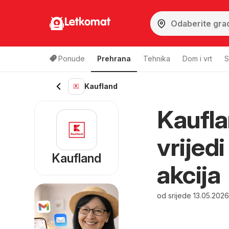
Letkomat
Ponude
Prehrana
Tehnika
Dom i vrt
S
Kaufland
Kaufla
vrijed
Kaufland
akcija
od srijede 13.05.202