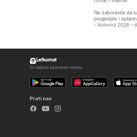
novac i vrijeme.
Ne zaboravite da k
pregledate i isplan
– Kolovoz 2026 – don
Letkomat
Svi katalozi na jednom mjestu
Prati nas