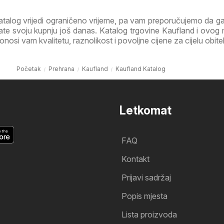
atalog vrijedi ograničeno vrijeme, pa vam preporučujemo da 
irate svoju kupnju još danas. Katalog trgovine Kaufland i ovog
osi vam kvalitetu, raznolikost i povoljne cijene za cijelu obitel
Početak
Prehrana
Kaufland
Kaufland Katalog
Letkomat
FAQ
Kontakt
Prijavi sadržaj
Popis mjesta
Lista proizvoda