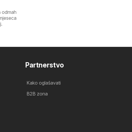
ga odmah
 mjeseca
j.
Partnerstvo
Kako oglašavati
B2B zona