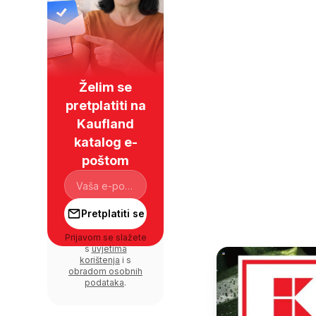
Želim se
pretplatiti na
Kaufland
katalog e-
poštom
Pretplatiti se
Prijavom se slažete
s
uvjetima
korištenja
i s
obradom osobnih
podataka
.