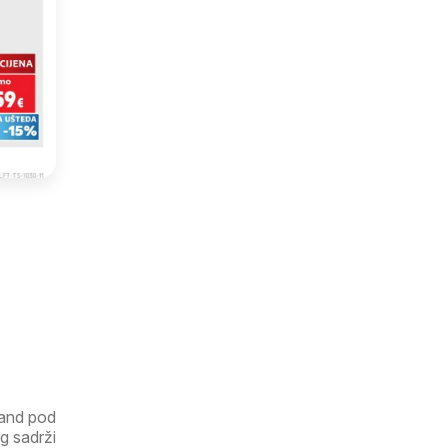
land pod
g sadrži