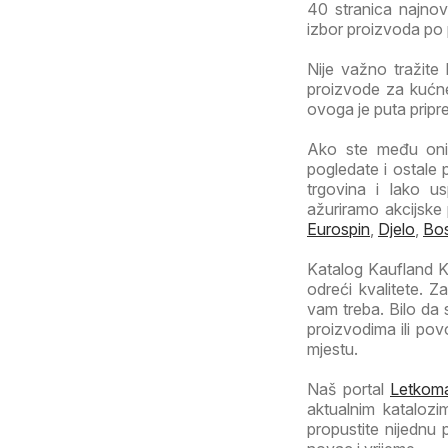
40 stranica najnovi
izbor proizvoda po p
Nije važno tražite 
proizvode za kućne
ovoga je puta pripr
Ako ste među onim
pogledate i ostale 
trgovina i lako us
ažuriramo akcijske
Eurospin
,
Djelo
,
Bo
Katalog Kaufland Ka
odreći kvalitete. 
vam treba. Bilo da
proizvodima ili po
mjestu.
Naš portal
Letkoma
aktualnim katalozi
propustite nijednu