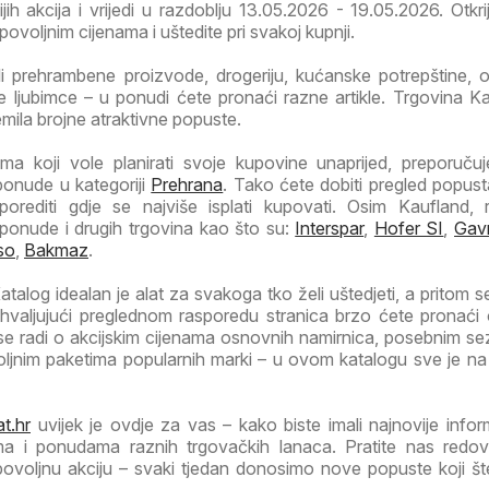
jih akcija i vrijedi u razdoblju 13.05.2026 - 19.05.2026. Otkrij
ovoljnim cijenama i uštedite pri svakoj kupnji.
li prehrambene proizvode, drogeriju, kućanske potrepštine, od
 ljubimce – u ponudi ćete pronaći razne artikle. Trgovina Ka
emila brojne atraktivne popuste.
a koji vole planirati svoje kupovine unaprijed, preporuč
ponude u kategoriji
Prehrana
. Tako ćete dobiti pregled popust
porediti gdje se najviše isplati kupovati. Osim Kaufland, 
 ponude i drugih trgovina kao što su:
Interspar
,
Hofer SI
,
Gav
so
,
Bakmaz
.
talog idealan je alat za svakoga tko želi uštedjeti, a pritom se
Zahvaljujući preglednom rasporedu stranica brzo ćete pronaći
 se radi o akcijskim cijenama osnovnih namirnica, posebnim s
voljnim paketima popularnih marki – u ovom katalogu sve je n
t.hr
uvijek je ovdje za vas – kako biste imali najnovije infor
ma i ponudama raznih trgovačkih lanaca. Pratite nas redov
 povoljnu akciju – svaki tjedan donosimo nove popuste koji š