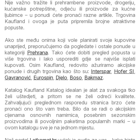
Nije važno tražite li prehrambene proizvode, drogeriju,
kućanske potrepštine, odjeću ili proizvode za kućne
ljubimce – u ponudi ćete pronaći razne artikle. Trgovina
Kaufland i ovoga je puta pripremila brojne atraktivne
popuste.
Ako ste među onima koji vole planirati svoje kupovine
unaprijed, preporučujemo da pogledate i ostale ponude u
kategoriji
Prehrana
. Tako ćete dobiti pregled popusta u
više trgovina i lako usporediti gdje se najviše isplati
kupovati. Osim Kaufland, redovito ažuriramo akcijske
ponude i drugih trgovina kao što su:
Interspar
,
Hofer SI
,
Gavranović
,
Eurospin
,
Djelo
,
Boso
,
Bakmaz
.
Katalog Kaufland Katalog idealan je alat za svakoga tko
želi uštedjeti, a pritom se ne želi odreći kvalitete.
Zahvaljujući preglednom rasporedu stranica brzo ćete
pronaći ono što vam treba. Bilo da se radi o akcijskim
cijenama osnovnih namirnica, posebnim sezonskim
proizvodima ili povoljnim paketima popularnih marki – u
ovom katalogu sve je na jednom mjestu.
Naš portal
Letkomat.hr
uvijek je ovdje za vas – kako biste