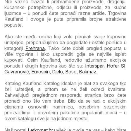
Nije važno tražite li prehrambene proizvode, drogeriju,
kućanske potrepštine, odjeću ili proizvode za kućne
ljubimce – u ponudi ćete pronaći razne artikle. Trgovina
Kaufland i ovoga je puta pripremila brojne atraktivne
popuste.
Ako ste među onima koji vole planirati svoje kupovine
unaprijed, preporučujemo da pogledate i ostale ponude u
kategoriji
Prehrana
. Tako ćete dobiti pregled popusta u
više trgovina i lako usporediti gdje se najviše isplati
kupovati. Osim Kaufland, redovito ažuriramo akcijske
ponude i drugih trgovina kao što su:
Interspar
,
Hofer SI
,
Gavranović
,
Eurospin
,
Djelo
,
Boso
,
Bakmaz
.
Katalog Kaufland Katalog idealan je alat za svakoga tko
želi uštedjeti, a pritom se ne želi odreći kvalitete.
Zahvaljujući preglednom rasporedu stranica brzo ćete
pronaći ono što vam treba. Bilo da se radi o akcijskim
cijenama osnovnih namirnica, posebnim sezonskim
proizvodima ili povoljnim paketima popularnih marki – u
ovom katalogu sve je na jednom mjestu.
Naš portal
Letkomat.hr
uvijek je ovdje za vas – kako biste