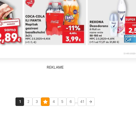
REKLAME
...
1
2
3
4
5
6
41