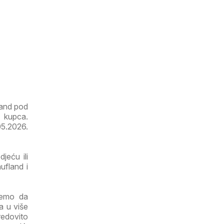
land pod
g kupca.
05.2026.
jeću ili
ufland i
ujemo da
a u više
redovito