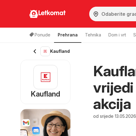
Letkomat
Ponude
Prehrana
Tehnika
Dom i vrt
S
Kaufland
Kaufla
vrijed
Kaufland
akcija
od srijede 13.05.202