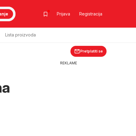
anje
Prijava
Registracija
Lista proizvoda
Pretplatiti se
REKLAME
na