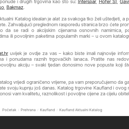
 ponude i drugih trgovina kao što su:
Interspar
,
Hofer SI
,
Gav
so
,
Bakmaz
.
ualni Katalog idealan je alat za svakoga tko želi uštedjeti, a p
itete. Zahvaljujući preglednom rasporedu stranica brzo ćete pro
lo da se radi o akcijskim cijenama osnovnih namirnica, p
ima ili povoljnim paketima popularnih marki – u ovom katalog
t.hr
uvijek je ovdje za vas – kako biste imali najnovije infor
ma i ponudama raznih trgovačkih lanaca. Pratite nas redov
 povoljnu akciju – svaki tjedan donosimo nove popuste koji š
atalog vrijedi ograničeno vrijeme, pa vam preporučujemo da 
irate svoju kupnju još danas. Katalog trgovine Kaufland i ovog
osi vam kvalitetu, raznolikost i povoljne cijene za cijelu obitel
Početak
Prehrana
Kaufland
Kaufland Aktualni Katalog