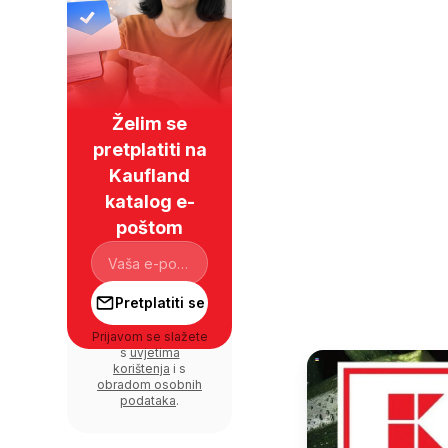
Želim se
pretplatiti na
Kaufland
katalog e-
poštom
Pretplatiti se
Prijavom se slažete
s
uvjetima
korištenja
i s
obradom osobnih
podataka
.