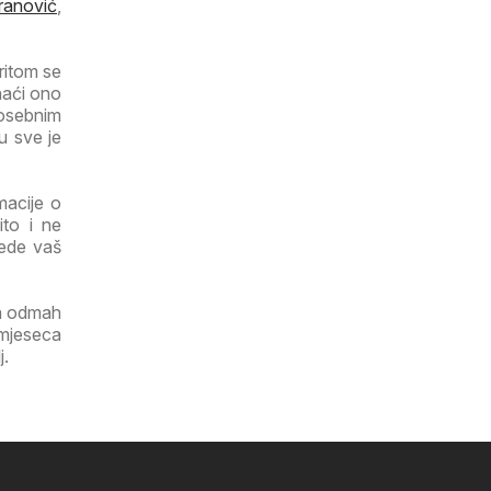
ranović
,
ritom se
naći ono
osebnim
u sve je
macije o
ito i ne
tede vaš
ga odmah
 mjeseca
j.