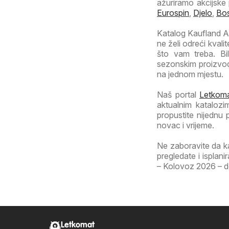
ažuriramo akcijske
Eurospin
,
Djelo
,
Bo
Katalog Kaufland Akt
ne želi odreći kval
što vam treba. Bi
sezonskim proizvod
na jednom mjestu.
Naš portal
Letkoma
aktualnim katalozi
propustite nijednu
novac i vrijeme.
Ne zaboravite da k
pregledate i isplan
– Kolovoz 2026 – don
Letkomat