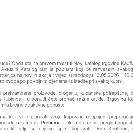
onude? Onda ste na pravom mjestu! Novi katalog trgovine Kauf
Aktualni Katalog pun je popusta koji će razveseliti svako
tranica najnovijih akcija i vrijedi u razdoblju 13.05.2026 - 19.
 proizvoda po povoljnim cijenama i uštedite pri svakoj kupnji.
li prehrambene proizvode, drogeriju, kućanske potrepštine, od
 ljubimce – u ponudi ćete pronaći razne artikle. Trgovina Ka
emila brojne atraktivne popuste.
a koji vole planirati svoje kupovine unaprijed, preporuč
ponude u kategoriji
Prehrana
. Tako ćete dobiti pregled popust
porediti gdje se najviše isplati kupovati. Osim Kaufland, 