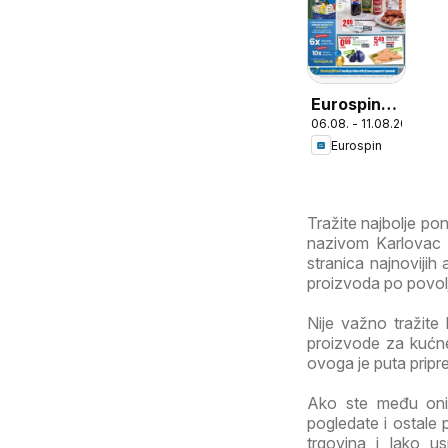
Eurospin
06.08. - 11.08.2026
Katalog
Eurospin
Tražite najbolje p
nazivom Karlovac p
stranica najnovijih 
proizvoda po povoljn
Nije važno tražite 
proizvode za kućne
ovoga je puta pripr
Ako ste među onim
pogledate i ostale 
trgovina i lako us