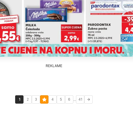
REKLAME
...
1
2
3
4
5
6
41