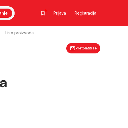
anje
Prijava
Registracija
Lista proizvoda
Pretplatiti se
na