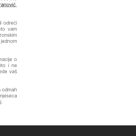
ranović
,
i odreći
 što vam
ezonskim
a jednom
macije o
ito i ne
tede vaš
ga odmah
 mjeseca
j.