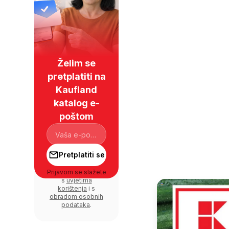
Želim se
pretplatiti na
Kaufland
katalog e-
poštom
Pretplatiti se
Prijavom se slažete
s
uvjetima
korištenja
i s
obradom osobnih
podataka
.