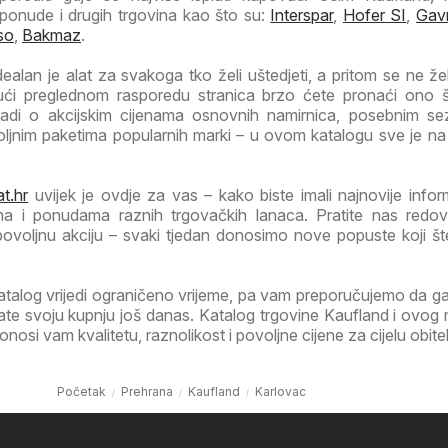
 ponude i drugih trgovina kao što su:
Interspar
,
Hofer SI
,
Gav
so
,
Bakmaz
.
ealan je alat za svakoga tko želi uštedjeti, a pritom se ne žel
ujući preglednom rasporedu stranica brzo ćete pronaći ono
 radi o akcijskim cijenama osnovnih namirnica, posebnim s
voljnim paketima popularnih marki – u ovom katalogu sve je n
t.hr
uvijek je ovdje za vas – kako biste imali najnovije infor
ma i ponudama raznih trgovačkih lanaca. Pratite nas redov
 povoljnu akciju – svaki tjedan donosimo nove popuste koji š
atalog vrijedi ograničeno vrijeme, pa vam preporučujemo da 
irate svoju kupnju još danas. Katalog trgovine Kaufland i ovog
osi vam kvalitetu, raznolikost i povoljne cijene za cijelu obitel
Početak
Prehrana
Kaufland
Karlovac