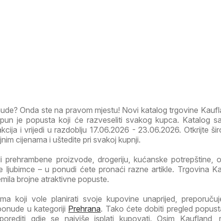
onude? Onda ste na pravom mjestu! Novi katalog trgovine Kauf
un je popusta koji će razveseliti svakog kupca. Katalog s
akcija i vrijedi u razdoblju 17.06.2026 - 23.06.2026. Otkrijte ši
im cijenama i uštedite pri svakoj kupnji.
li prehrambene proizvode, drogeriju, kućanske potrepštine, od
 ljubimce – u ponudi ćete pronaći razne artikle. Trgovina Ka
emila brojne atraktivne popuste.
a koji vole planirati svoje kupovine unaprijed, preporuč
ponude u kategoriji
Prehrana
. Tako ćete dobiti pregled popust
porediti gdje se najviše isplati kupovati. Osim Kaufland, 