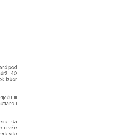
land pod
adrži 40
rok izbor
jeću ili
ufland i
ujemo da
a u više
redovito