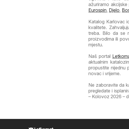
ažuriramo akcijske
Eurospin
,
Djelo
,
Bo
Katalog Karlovac id
kvalitete. Zahvalj
treba. Bilo da se
proizvodima ili po
mjestu.
Naš portal
Letkoma
aktualnim katalozi
propustite nijednu
novac i vrijeme.
Ne zaboravite da k
pregledate i isplan
– Kolovoz 2026 – don