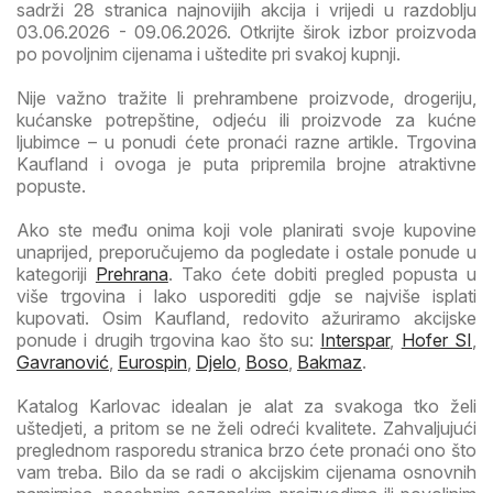
sadrži 28 stranica najnovijih akcija i vrijedi u razdoblju
03.06.2026 - 09.06.2026. Otkrijte širok izbor proizvoda
po povoljnim cijenama i uštedite pri svakoj kupnji.
Nije važno tražite li prehrambene proizvode, drogeriju,
kućanske potrepštine, odjeću ili proizvode za kućne
ljubimce – u ponudi ćete pronaći razne artikle. Trgovina
Kaufland i ovoga je puta pripremila brojne atraktivne
popuste.
Ako ste među onima koji vole planirati svoje kupovine
unaprijed, preporučujemo da pogledate i ostale ponude u
kategoriji
Prehrana
. Tako ćete dobiti pregled popusta u
više trgovina i lako usporediti gdje se najviše isplati
kupovati. Osim Kaufland, redovito ažuriramo akcijske
ponude i drugih trgovina kao što su:
Interspar
,
Hofer SI
,
Gavranović
,
Eurospin
,
Djelo
,
Boso
,
Bakmaz
.
Katalog Karlovac idealan je alat za svakoga tko želi
uštedjeti, a pritom se ne želi odreći kvalitete. Zahvaljujući
preglednom rasporedu stranica brzo ćete pronaći ono što
vam treba. Bilo da se radi o akcijskim cijenama osnovnih