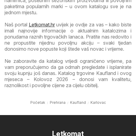
namirnica, posebnim sezonskim proizvodima ili povoljnim
paketima popularnih marki – u ovom katalogu sve je na
jednom mjestu.
Naš portal
Letkomat.hr
uvijek je ovdje za vas – kako biste
imali najnovije informacije o aktualnim katalozima i
ponudama raznih trgovačkih lanaca. Pratite nas redovito i
ne propustite nijednu povoljnu akciju – svaki tjedan
donosimo nove popuste koji štede vaš novac i vrijeme.
Ne zaboravite da katalog vrijedi ograničeno vrijeme, pa
vam preporučujemo da ga odmah pregledate i isplanirate
svoju kupnju još danas. Katalog trgovine Kaufland i ovog
mjeseca – Kolovoz 2026 – donosi vam kvalitetu,
raznolikost i povoljne cijene za cijelu obitelj.
Početak
Prehrana
Kaufland
Karlovac
Letkomat