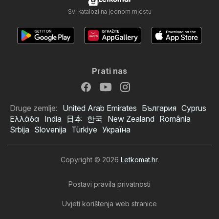
Svi katalozi na jednom mjestu
Prati nas
Druge zemlje:
United Arab Emirates
България
Cyprus
Ελλάδα
India
日本
한국
New Zealand
România
Srbija
Slovenija
Türkiye
Україна
Copyright © 2026
Letkomat.hr
.
Postavi pravila privatnosti
Uvjeti korištenja web stranice