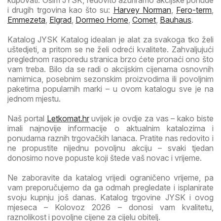
i drugih trgovina kao što su:
Harvey Norman
,
Fero-term
,
Emmezeta
,
Elgrad
,
Dormeo Home
,
Comet
,
Bauhaus
.
Katalog JYSK Katalog idealan je alat za svakoga tko želi
uštedjeti, a pritom se ne želi odreći kvalitete. Zahvaljujući
preglednom rasporedu stranica brzo ćete pronaći ono što
vam treba. Bilo da se radi o akcijskim cijenama osnovnih
namirnica, posebnim sezonskim proizvodima ili povoljnim
paketima popularnih marki – u ovom katalogu sve je na
jednom mjestu.
Naš portal
Letkomat.hr
uvijek je ovdje za vas – kako biste
imali najnovije informacije o aktualnim katalozima i
ponudama raznih trgovačkih lanaca. Pratite nas redovito i
ne propustite nijednu povoljnu akciju – svaki tjedan
donosimo nove popuste koji štede vaš novac i vrijeme.
Ne zaboravite da katalog vrijedi ograničeno vrijeme, pa
vam preporučujemo da ga odmah pregledate i isplanirate
svoju kupnju još danas. Katalog trgovine JYSK i ovog
mjeseca – Kolovoz 2026 – donosi vam kvalitetu,
raznolikost i povoljne cijene za cijelu obitelj.