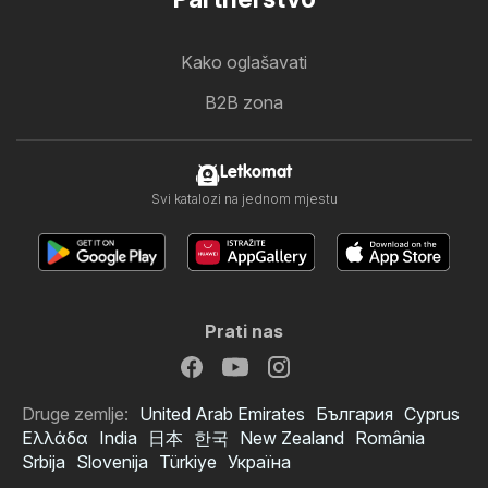
Kako oglašavati
B2B zona
Letkomat
Svi katalozi na jednom mjestu
Prati nas
Druge zemlje:
United Arab Emirates
България
Cyprus
Ελλάδα
India
日本
한국
New Zealand
România
Srbija
Slovenija
Türkiye
Україна