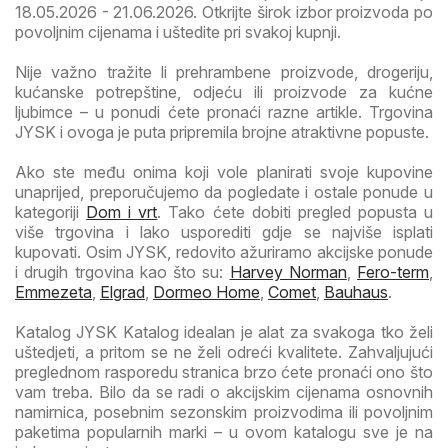
18.05.2026 - 21.06.2026. Otkrijte širok izbor proizvoda po
povoljnim cijenama i uštedite pri svakoj kupnji.
Nije važno tražite li prehrambene proizvode, drogeriju,
kućanske potrepštine, odjeću ili proizvode za kućne
ljubimce – u ponudi ćete pronaći razne artikle. Trgovina
JYSK i ovoga je puta pripremila brojne atraktivne popuste.
Ako ste među onima koji vole planirati svoje kupovine
unaprijed, preporučujemo da pogledate i ostale ponude u
kategoriji
Dom i vrt
. Tako ćete dobiti pregled popusta u
više trgovina i lako usporediti gdje se najviše isplati
kupovati. Osim JYSK, redovito ažuriramo akcijske ponude
i drugih trgovina kao što su:
Harvey Norman
,
Fero-term
,
Emmezeta
,
Elgrad
,
Dormeo Home
,
Comet
,
Bauhaus
.
Katalog JYSK Katalog idealan je alat za svakoga tko želi
uštedjeti, a pritom se ne želi odreći kvalitete. Zahvaljujući
preglednom rasporedu stranica brzo ćete pronaći ono što
vam treba. Bilo da se radi o akcijskim cijenama osnovnih
namirnica, posebnim sezonskim proizvodima ili povoljnim
paketima popularnih marki – u ovom katalogu sve je na