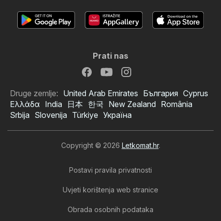
Prati nas
Druge zemlje:
United Arab Emirates
България
Cyprus
Ελλάδα
India
日本
한국
New Zealand
România
Srbija
Slovenija
Türkiye
Україна
Copyright © 2026
Letkomat.hr
.
Postavi pravila privatnosti
Uvjeti korištenja web stranice
Obrada osobnih podataka
Hofer SI katalog