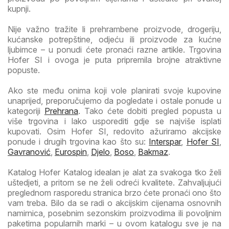
kupnji.
Nije važno tražite li prehrambene proizvode, drogeriju,
kućanske potrepštine, odjeću ili proizvode za kućne
ljubimce – u ponudi ćete pronaći razne artikle. Trgovina
Hofer SI i ovoga je puta pripremila brojne atraktivne
popuste.
Ako ste među onima koji vole planirati svoje kupovine
unaprijed, preporučujemo da pogledate i ostale ponude u
kategoriji
Prehrana
. Tako ćete dobiti pregled popusta u
više trgovina i lako usporediti gdje se najviše isplati
kupovati. Osim Hofer SI, redovito ažuriramo akcijske
ponude i drugih trgovina kao što su:
Interspar
,
Hofer SI
,
Gavranović
,
Eurospin
,
Djelo
,
Boso
,
Bakmaz
.
Katalog Hofer Katalog idealan je alat za svakoga tko želi
uštedjeti, a pritom se ne želi odreći kvalitete. Zahvaljujući
preglednom rasporedu stranica brzo ćete pronaći ono što
vam treba. Bilo da se radi o akcijskim cijenama osnovnih
namirnica, posebnim sezonskim proizvodima ili povoljnim
paketima popularnih marki – u ovom katalogu sve je na