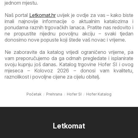
jednom mjestu.
Naš portal
Letkomat.hr
uvijek je ovdje za vas – kako biste
imali najnovije informacije o aktualnim katalozima i
ponudama raznih trgovačkih lanaca. Pratite nas redovito i
ne propustite nijednu povoljnu akciju – svaki tjedan
donosimo nove popuste koji štede vaš novac i vrijeme.
Ne zaboravite da katalog vrijedi ograničeno vrijeme, pa
vam preporučujemo da ga odmah pregledate i isplanirate
svoju kupnju još danas. Katalog trgovine Hofer SI i ovog
mjeseca – Kolovoz 2026 – donosi vam kvalitetu,
raznolikost i povoljne cijene za cijelu obitelj.
Početak
Prehrana
Hofer SI
Hofer Katalog
Letkomat