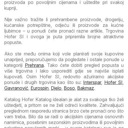
proizvoda po povoljnim cijenama i uštedite pri svakoj
kupnji.
Nije važno tražite li prehrambene proizvode, drogeriju,
kućanske potrepštine, odjeću ili proizvode za kućne
ljubimce – u ponudi ćete pronaći razne artikle. Trgovina
Hofer SI i ovoga je puta pripremila brojne atraktivne
popuste.
Ako ste među onima koji vole planirati svoje kupovine
unaprijed, preporučujemo da pogledate i ostale ponude u
kategoriji
Prehrana
. Tako ćete dobiti pregled popusta u
više trgovina i lako usporediti gdje se najviše isplati
kupovati. Osim Hofer SI, redovito ažuriramo akcijske
ponude i drugih trgovina kao što su:
Interspar
,
Hofer SI
,
Gavranović
,
Eurospin
,
Djelo
,
Boso
,
Bakmaz
.
Katalog Hofer Katalog idealan je alat za svakoga tko želi
uštedjeti, a pritom se ne želi odreći kvalitete. Zahvaljujući
preglednom rasporedu stranica brzo ćete pronaći ono što
vam treba. Bilo da se radi o akcijskim cijenama osnovnih
namirnica, posebnim sezonskim proizvodima ili povoljnim
paketima popularnih marki – u ovom katalogu sve je na