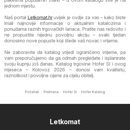
jednom mjestu.
Naš portal
Letkomat.hr
uvijek je ovdje za vas – kako biste
imali najnovije informacije o aktualnim katalozima i
ponudama raznih trgovačkih lanaca. Pratite nas redovito i
ne propustite nijednu povoljnu akciju – svaki tjedan
donosimo nove popuste koji štede vaš novac i vrijeme.
Ne zaboravite da katalog vrijedi ograničeno vrijeme, pa
vam preporučujemo da ga odmah pregledate i isplanirate
svoju kupnju još danas. Katalog trgovine Hofer SI i ovog
mjeseca – Kolovoz 2026 – donosi vam kvalitetu,
raznolikost i povoljne cijene za cijelu obitelj.
Početak
Prehrana
Hofer SI
Hofer Katalog
Letkomat