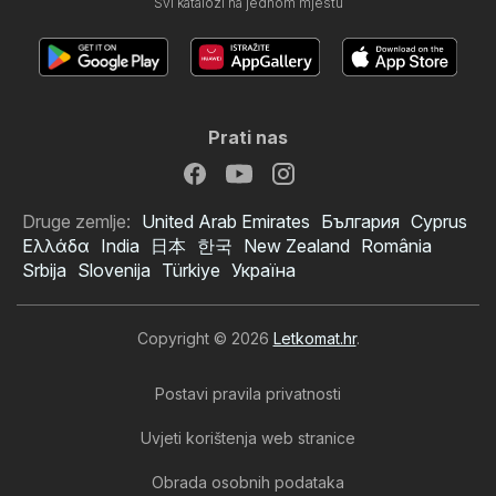
Svi katalozi na jednom mjestu
Prati nas
Druge zemlje:
United Arab Emirates
България
Cyprus
Ελλάδα
India
日本
한국
New Zealand
România
Srbija
Slovenija
Türkiye
Україна
Copyright © 2026
Letkomat.hr
.
Postavi pravila privatnosti
Uvjeti korištenja web stranice
Obrada osobnih podataka
Hofer SI katalog