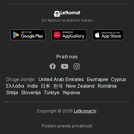
Letkomat
Svi katalozi na jednom mjestu
Prati nas
Druge zemlje:
United Arab Emirates
България
Cyprus
Ελλάδα
India
日本
한국
New Zealand
România
Srbija
Slovenija
Türkiye
Україна
Copyright © 2026
Letkomat.hr
.
Postavi pravila privatnosti