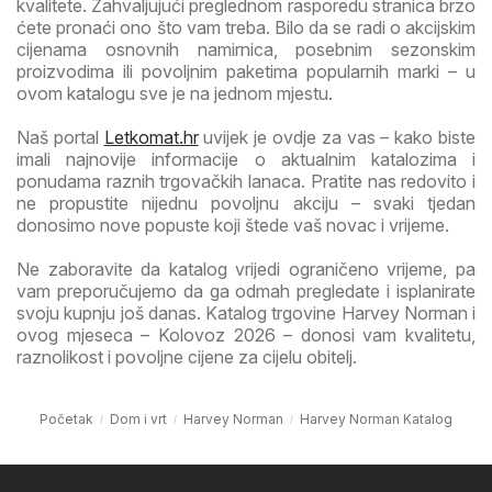
kvalitete. Zahvaljujući preglednom rasporedu stranica brzo
ćete pronaći ono što vam treba. Bilo da se radi o akcijskim
cijenama osnovnih namirnica, posebnim sezonskim
proizvodima ili povoljnim paketima popularnih marki – u
ovom katalogu sve je na jednom mjestu.
Naš portal
Letkomat.hr
uvijek je ovdje za vas – kako biste
imali najnovije informacije o aktualnim katalozima i
ponudama raznih trgovačkih lanaca. Pratite nas redovito i
ne propustite nijednu povoljnu akciju – svaki tjedan
donosimo nove popuste koji štede vaš novac i vrijeme.
Ne zaboravite da katalog vrijedi ograničeno vrijeme, pa
vam preporučujemo da ga odmah pregledate i isplanirate
svoju kupnju još danas. Katalog trgovine Harvey Norman i
ovog mjeseca – Kolovoz 2026 – donosi vam kvalitetu,
raznolikost i povoljne cijene za cijelu obitelj.
Početak
Dom i vrt
Harvey Norman
Harvey Norman Katalog