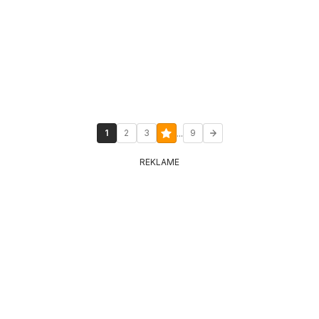
...
1
2
3
9
REKLAME