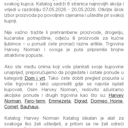
svakog kupca. Katalog sadrži 8 stranica najnovijih akcija i
vrijedi u razdoblju 07.05.2026 - 20.05.2026. Otkrijte širok
izbor proizvoda po povoljnim cijenama i uštedite pri svakoj
kupnji.
Nije važno tražite li prehrambene proizvode, drogeriju,
kućanske potrepštine, odjeću ili proizvode za kućne
ljubimce – u ponudi ćete pronaći razne artikle. Trgovina
Harvey Norman i ovoga je puta pripremila brojne
atraktivne popuste.
Ako ste među onima koji vole planirati svoje kupovine
unaprijed, preporučujemo da pogledate i ostale ponude u
kategoriji
Dom i vrt
. Tako ćete dobiti pregled popusta u
više trgovina i lako usporediti gdje se najviše isplati
kupovati. Osim Harvey Norman, redovito ažuriramo
akcijske ponude i drugih trgovina kao što su:
Harvey
Norman
,
Fero-term
,
Emmezeta
,
Elgrad
,
Dormeo Home
,
Comet
,
Bauhaus
.
Katalog Harvey Norman Katalog idealan je alat za
svakoga tko želi uštedjeti, a pritom se ne želi odreći