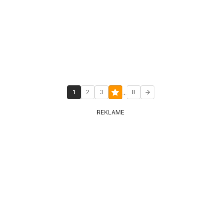
...
1
2
3
8
REKLAME