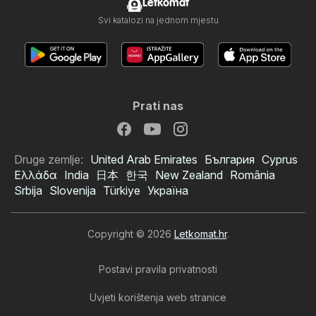
Letkomat
Svi katalozi na jednom mjestu
Prati nas
Druge zemlje:
United Arab Emirates
България
Cyprus
Ελλάδα
India
日本
한국
New Zealand
România
Srbija
Slovenija
Türkiye
Україна
Copyright © 2026
Letkomat.hr
.
Postavi pravila privatnosti
Uvjeti korištenja web stranice