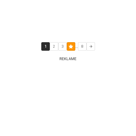
...
1
2
3
8
REKLAME