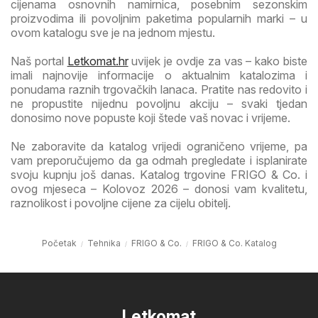
cijenama osnovnih namirnica, posebnim sezonskim
proizvodima ili povoljnim paketima popularnih marki – u
ovom katalogu sve je na jednom mjestu.
Naš portal
Letkomat.hr
uvijek je ovdje za vas – kako biste
imali najnovije informacije o aktualnim katalozima i
ponudama raznih trgovačkih lanaca. Pratite nas redovito i
ne propustite nijednu povoljnu akciju – svaki tjedan
donosimo nove popuste koji štede vaš novac i vrijeme.
Ne zaboravite da katalog vrijedi ograničeno vrijeme, pa
vam preporučujemo da ga odmah pregledate i isplanirate
svoju kupnju još danas. Katalog trgovine FRIGO & Co. i
ovog mjeseca – Kolovoz 2026 – donosi vam kvalitetu,
raznolikost i povoljne cijene za cijelu obitelj.
Početak
Tehnika
FRIGO & Co.
FRIGO & Co. Katalog
Letkomat