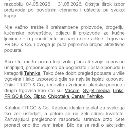
razdoblju 04.05.2026 - 31.05.2026. Otkrijte širok izbor
proizvoda po povoljnim cijenama i uštedite pri svakoj
kupnji.
Nije važno tražite li prehrambene proizvode, drogeriju,
kućanske potrepštine, odjeću ili proizvode za kućne
ljubimce – u ponudi ćete pronaći razne artikle. Trgovina
FRIGO & Co. i ovoga je puta pripremila brojne atraktivne
popuste.
Ako ste među onima koji vole planirati svoje kupovine
unaprijed, preporučujemo da pogledate i ostale ponude u
kategoriji
Tehnika
. Tako ćete dobiti pregled popusta u više
trgovina i lako usporediti gdje se najviše isplati kupovati.
Osim FRIGO & Co., redovito ažuriramo akcijske ponude i
drugih trgovina kao što su:
Vacom
,
Svijet medija
,
Links
,
FRIGO & Co.
,
Elipso
,
Chipoteka
,
Centar Tehnike
.
Katalog FRIGO & Co. Katalog idealan je alat za svakoga
tko želi uštedjeti, a pritom se ne želi odreći kvalitete.
Zahvaljujući preglednom rasporedu stranica brzo ćete
pronaći ono što vam treba. Bilo da se radi o akcijskim