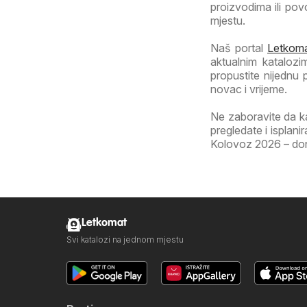
proizvodima ili po
mjestu.
Naš portal
Letkoma
aktualnim katalozi
propustite nijednu
novac i vrijeme.
Ne zaboravite da k
pregledate i isplan
Kolovoz 2026 – donos
Letkomat
Svi katalozi na jednom mjestu