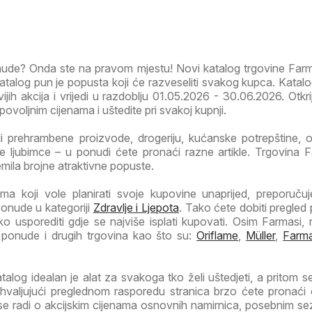
onude? Onda ste na pravom mjestu! Novi katalog trgovine Far
alog pun je popusta koji će razveseliti svakog kupca. Katalo
jih akcija i vrijedi u razdoblju 01.05.2026 - 30.06.2026. Otkrij
ovoljnim cijenama i uštedite pri svakoj kupnji.
li prehrambene proizvode, drogeriju, kućanske potrepštine, od
 ljubimce – u ponudi ćete pronaći razne artikle. Trgovina F
emila brojne atraktivne popuste.
a koji vole planirati svoje kupovine unaprijed, preporuč
ponude u kategoriji
Zdravlje i Ljepota
. Tako ćete dobiti pregled
ako usporediti gdje se najviše isplati kupovati. Osim Farmasi, 
 ponude i drugih trgovina kao što su:
Oriflame
,
Müller
,
Farma
alog idealan je alat za svakoga tko želi uštedjeti, a pritom se
Zahvaljujući preglednom rasporedu stranica brzo ćete pronaći
 se radi o akcijskim cijenama osnovnih namirnica, posebnim s