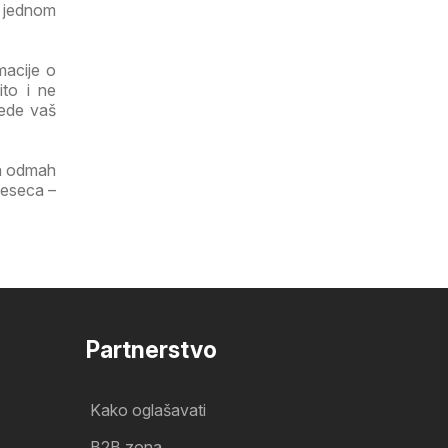
a jednom
macije o
ito i ne
tede vaš
ga odmah
jeseca –
Partnerstvo
Kako oglašavati
B2B zona