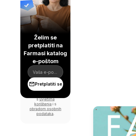
Želim se
pretplatiti na
Farmasi katalog
e-poštom
Pretplatiti se
Prijavom se slažete
s
uvjetima
korištenja
i s
obradom osobnih
podataka
.