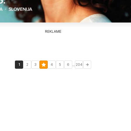
REKLAME
...
1
2
3
4
5
6
204