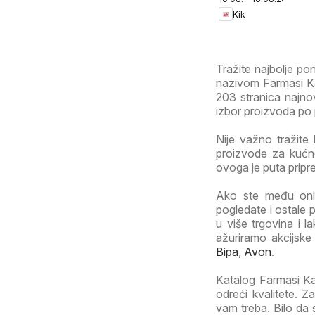
Kik
Tražite najbolje p
nazivom Farmasi Kat
203 stranica najnovi
izbor proizvoda po p
Nije važno tražite 
proizvode za kućne
ovoga je puta pripr
Ako ste među onim
pogledate i ostale 
u više trgovina i l
ažuriramo akcijske
Bipa
,
Avon
.
Katalog Farmasi Kat
odreći kvalitete. 
vam treba. Bilo da