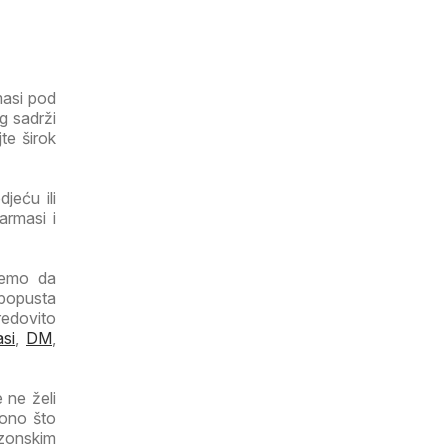
masi pod
g sadrži
te širok
jeću ili
armasi i
ujemo da
 popusta
redovito
si
,
DM
,
 ne želi
 ono što
ezonskim