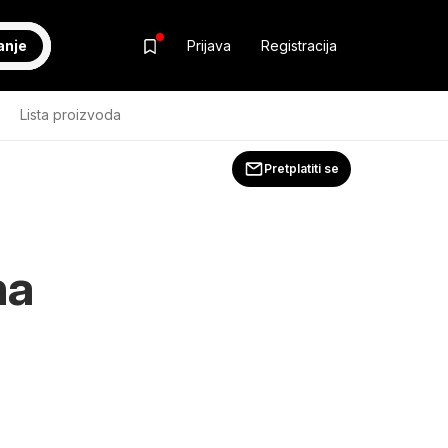
anje
Prijava
Registracija
Lista proizvoda
Pretplatiti se
na