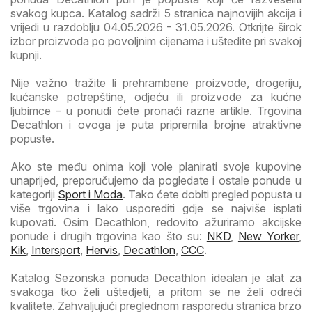
svakog kupca. Katalog sadrži 5 stranica najnovijih akcija i
vrijedi u razdoblju 04.05.2026 - 31.05.2026. Otkrijte širok
izbor proizvoda po povoljnim cijenama i uštedite pri svakoj
kupnji.
Nije važno tražite li prehrambene proizvode, drogeriju,
kućanske potrepštine, odjeću ili proizvode za kućne
ljubimce – u ponudi ćete pronaći razne artikle. Trgovina
Decathlon i ovoga je puta pripremila brojne atraktivne
popuste.
Ako ste među onima koji vole planirati svoje kupovine
unaprijed, preporučujemo da pogledate i ostale ponude u
kategoriji
Sport i Moda
. Tako ćete dobiti pregled popusta u
više trgovina i lako usporediti gdje se najviše isplati
kupovati. Osim Decathlon, redovito ažuriramo akcijske
ponude i drugih trgovina kao što su:
NKD
,
New Yorker
,
Kik
,
Intersport
,
Hervis
,
Decathlon
,
CCC
.
Katalog Sezonska ponuda Decathlon idealan je alat za
svakoga tko želi uštedjeti, a pritom se ne želi odreći
kvalitete. Zahvaljujući preglednom rasporedu stranica brzo