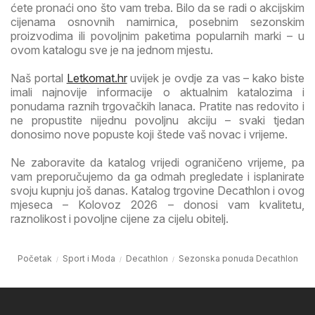
ćete pronaći ono što vam treba. Bilo da se radi o akcijskim
cijenama osnovnih namirnica, posebnim sezonskim
proizvodima ili povoljnim paketima popularnih marki – u
ovom katalogu sve je na jednom mjestu.
Naš portal
Letkomat.hr
uvijek je ovdje za vas – kako biste
imali najnovije informacije o aktualnim katalozima i
ponudama raznih trgovačkih lanaca. Pratite nas redovito i
ne propustite nijednu povoljnu akciju – svaki tjedan
donosimo nove popuste koji štede vaš novac i vrijeme.
Ne zaboravite da katalog vrijedi ograničeno vrijeme, pa
vam preporučujemo da ga odmah pregledate i isplanirate
svoju kupnju još danas. Katalog trgovine Decathlon i ovog
mjeseca – Kolovoz 2026 – donosi vam kvalitetu,
raznolikost i povoljne cijene za cijelu obitelj.
Početak
Sport i Moda
Decathlon
Sezonska ponuda Decathlon