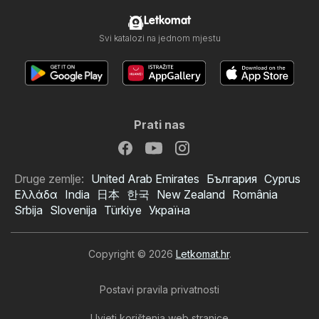
Letkomat
Svi katalozi na jednom mjestu
Prati nas
Druge zemlje:
United Arab Emirates
България
Cyprus
Ελλάδα
India
日本
한국
New Zealand
România
Srbija
Slovenija
Türkiye
Україна
Copyright © 2026
Letkomat.hr
.
Postavi pravila privatnosti
Uvjeti korištenja web stranice