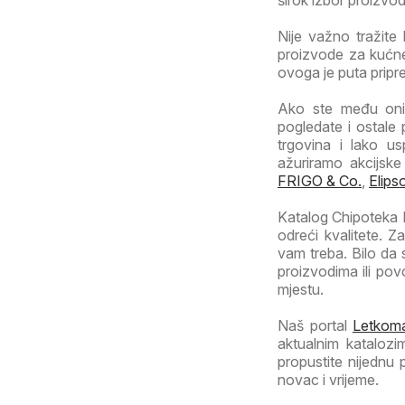
Nije važno tražite 
proizvode za kućne 
ovoga je puta pripr
Ako ste među onim
pogledate i ostale
trgovina i lako us
ažuriramo akcijsk
FRIGO & Co.
,
Elips
Katalog Chipoteka Ka
odreći kvalitete. 
vam treba. Bilo da
proizvodima ili po
mjestu.
Naš portal
Letkoma
aktualnim katalozi
propustite nijednu
novac i vrijeme.