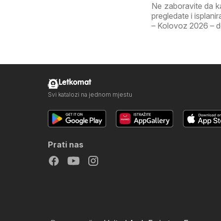
Ne zaboravite da k
pregledate i isplan
– Kolovoz 2026 – don
Letkomat
Svi katalozi na jednom mjestu
Prati nas