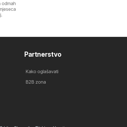
ga odmah
 mjeseca
j.
Partnerstvo
Kako oglašavati
B2B zona