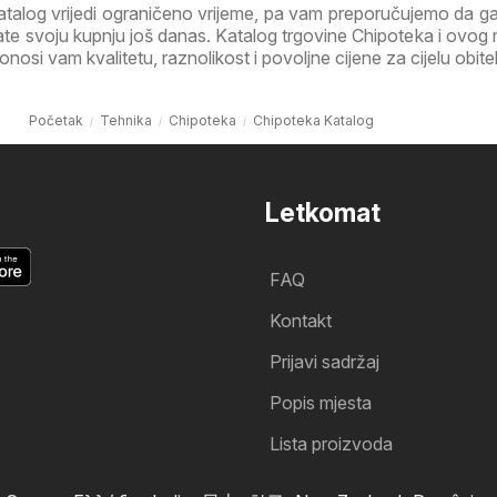
atalog vrijedi ograničeno vrijeme, pa vam preporučujemo da 
irate svoju kupnju još danas. Katalog trgovine Chipoteka i ovog
osi vam kvalitetu, raznolikost i povoljne cijene za cijelu obitel
Početak
Tehnika
Chipoteka
Chipoteka Katalog
Letkomat
FAQ
Kontakt
Prijavi sadržaj
Popis mjesta
Lista proizvoda