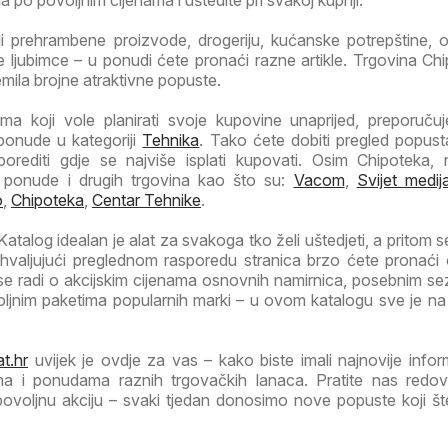
li prehrambene proizvode, drogeriju, kućanske potrepštine, od
ljubimce – u ponudi ćete pronaći razne artikle. Trgovina Chi
emila brojne atraktivne popuste.
a koji vole planirati svoje kupovine unaprijed, preporuč
 ponude u kategoriji
Tehnika
. Tako ćete dobiti pregled popust
porediti gdje se najviše isplati kupovati. Osim Chipoteka, 
e ponude i drugih trgovina kao što su:
Vacom
,
Svijet medij
o
,
Chipoteka
,
Centar Tehnike
.
talog idealan je alat za svakoga tko želi uštedjeti, a pritom se
Zahvaljujući preglednom rasporedu stranica brzo ćete pronaći
 se radi o akcijskim cijenama osnovnih namirnica, posebnim s
voljnim paketima popularnih marki – u ovom katalogu sve je n
t.hr
uvijek je ovdje za vas – kako biste imali najnovije infor
ma i ponudama raznih trgovačkih lanaca. Pratite nas redov
 povoljnu akciju – svaki tjedan donosimo nove popuste koji š