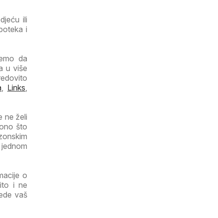
jeću ili
poteka i
ujemo da
a u više
redovito
a
,
Links
,
 ne želi
 ono što
ezonskim
a jednom
macije o
ito i ne
tede vaš