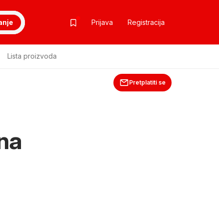
anje
Prijava
Registracija
Lista proizvoda
Pretplatiti se
dna