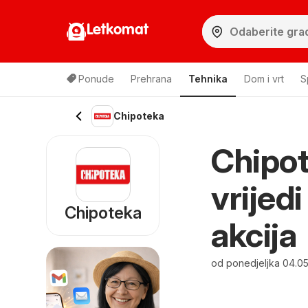
Letkomat
Ponude
Prehrana
Tehnika
Dom i vrt
S
Chipoteka
Chipot
vrijed
Chipoteka
akcija
od ponedjeljka 04.05