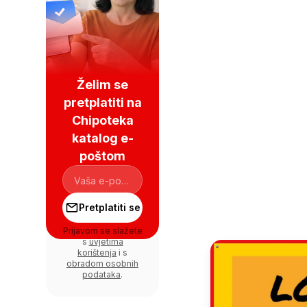
Želim se
pretplatiti na
Chipoteka
katalog e-
poštom
Pretplatiti se
Prijavom se slažete
s
uvjetima
korištenja
i s
obradom osobnih
podataka
.