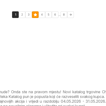
...
1
2
3
4
5
6
8
onude? Onda ste na pravom mjestu! Novi katalog trgovine C
eka Katalog pun je popusta koji će razveseliti svakog kupca.
ajnovijih akcija i vrijedi u razdoblju 04.05.2026 - 31.05.2026. 
a po povoljnim cijenama i uštedite pri svakoj kupnji.