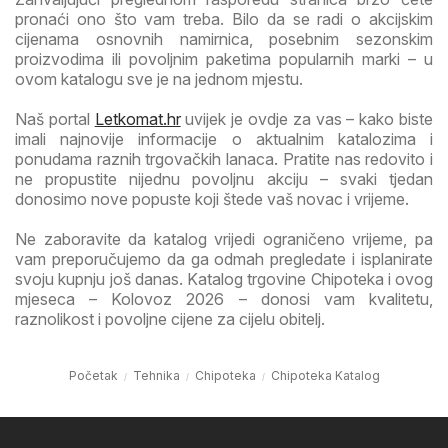
pronaći ono što vam treba. Bilo da se radi o akcijskim
cijenama osnovnih namirnica, posebnim sezonskim
proizvodima ili povoljnim paketima popularnih marki – u
ovom katalogu sve je na jednom mjestu.
Naš portal
Letkomat.hr
uvijek je ovdje za vas – kako biste
imali najnovije informacije o aktualnim katalozima i
ponudama raznih trgovačkih lanaca. Pratite nas redovito i
ne propustite nijednu povoljnu akciju – svaki tjedan
donosimo nove popuste koji štede vaš novac i vrijeme.
Ne zaboravite da katalog vrijedi ograničeno vrijeme, pa
vam preporučujemo da ga odmah pregledate i isplanirate
svoju kupnju još danas. Katalog trgovine Chipoteka i ovog
mjeseca – Kolovoz 2026 – donosi vam kvalitetu,
raznolikost i povoljne cijene za cijelu obitelj.
Početak
Tehnika
Chipoteka
Chipoteka Katalog