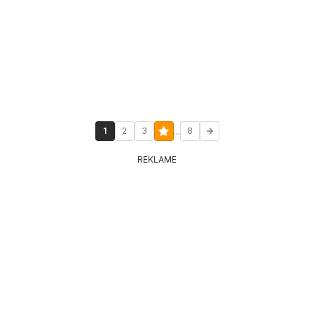
...
1
2
3
8
REKLAME