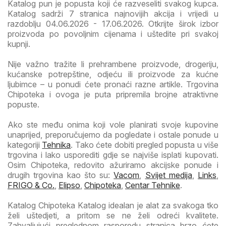
Katalog pun je popusta koji će razveseliti svakog kupca.
Katalog sadrži 7 stranica najnovijih akcija i vrijedi u
razdoblju 04.06.2026 - 17.06.2026. Otkrijte širok izbor
proizvoda po povoljnim cijenama i uštedite pri svakoj
kupnji.
Nije važno tražite li prehrambene proizvode, drogeriju,
kućanske potrepštine, odjeću ili proizvode za kućne
ljubimce – u ponudi ćete pronaći razne artikle. Trgovina
Chipoteka i ovoga je puta pripremila brojne atraktivne
popuste.
Ako ste među onima koji vole planirati svoje kupovine
unaprijed, preporučujemo da pogledate i ostale ponude u
kategoriji
Tehnika
. Tako ćete dobiti pregled popusta u više
trgovina i lako usporediti gdje se najviše isplati kupovati.
Osim Chipoteka, redovito ažuriramo akcijske ponude i
drugih trgovina kao što su:
Vacom
,
Svijet medija
,
Links
,
FRIGO & Co.
,
Elipso
,
Chipoteka
,
Centar Tehnike
.
Katalog Chipoteka Katalog idealan je alat za svakoga tko
želi uštedjeti, a pritom se ne želi odreći kvalitete.
Zahvaljujući preglednom rasporedu stranica brzo ćete