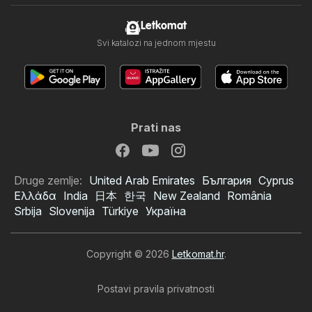
Letkomat
Svi katalozi na jednom mjestu
Prati nas
Druge zemlje:
United Arab Emirates
България
Cyprus
Ελλάδα
India
日本
한국
New Zealand
România
Srbija
Slovenija
Türkiye
Україна
Copyright © 2026
Letkomat.hr
.
Postavi pravila privatnosti