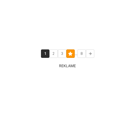
...
1
2
3
8
REKLAME