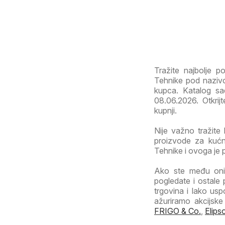
Tražite najbolje 
Tehnike pod nazivo
kupca. Katalog sad
08.06.2026. Otkrij
kupnji.
Nije važno tražite 
proizvode za kućn
Tehnike i ovoga je p
Ako ste među onim
pogledate i ostale
trgovina i lako usp
ažuriramo akcijsk
FRIGO & Co.
,
Elips