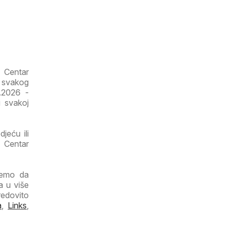
 Centar
i svakog
5.2026 -
i svakoj
jeću ili
a Centar
ujemo da
a u više
redovito
a
,
Links
,