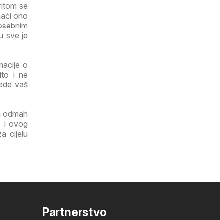
ritom se
naći ono
osebnim
u sve je
macije o
ito i ne
tede vaš
ga odmah
e i ovog
a cijelu
Partnerstvo