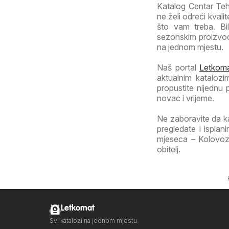
Katalog Centar Tehn
ne želi odreći kval
što vam treba. Bi
sezonskim proizvod
na jednom mjestu.
Naš portal
Letkoma
aktualnim katalozi
propustite nijednu
novac i vrijeme.
Ne zaboravite da k
pregledate i isplan
mjeseca – Kolovoz 
obitelj.
Letkomat
Svi katalozi na jednom mjestu