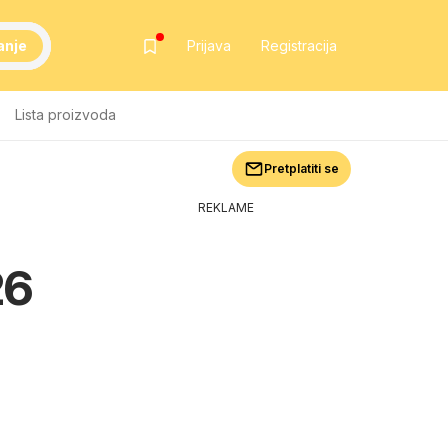
anje
Prijava
Registracija
Lista proizvoda
Pretplatiti se
REKLAME
26