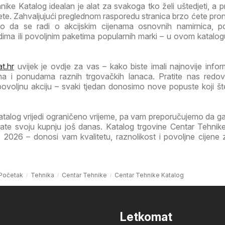
ike Katalog idealan je alat za svakoga tko želi uštedjeti, a p
itete. Zahvaljujući preglednom rasporedu stranica brzo ćete pro
lo da se radi o akcijskim cijenama osnovnih namirnica, p
ima ili povoljnim paketima popularnih marki – u ovom katalog
t.hr
uvijek je ovdje za vas – kako biste imali najnovije infor
ma i ponudama raznih trgovačkih lanaca. Pratite nas redov
 povoljnu akciju – svaki tjedan donosimo nove popuste koji š
atalog vrijedi ograničeno vrijeme, pa vam preporučujemo da 
irate svoju kupnju još danas. Katalog trgovine Centar Tehnik
2026 – donosi vam kvalitetu, raznolikost i povoljne cijene z
Početak
Tehnika
Centar Tehnike
Centar Tehnike Katalog
Letkomat