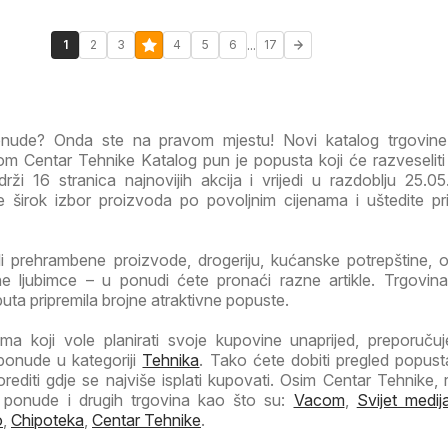
...
1
2
3
4
5
6
17
ponude? Onda ste na pravom mjestu! Novi katalog trgovine
m Centar Tehnike Katalog pun je popusta koji će razveselit
rži 16 stranica najnovijih akcija i vrijedi u razdoblju 25.0
te širok izbor proizvoda po povoljnim cijenama i uštedite pr
li prehrambene proizvode, drogeriju, kućanske potrepštine, od
e ljubimce – u ponudi ćete pronaći razne artikle. Trgovin
uta pripremila brojne atraktivne popuste.
a koji vole planirati svoje kupovine unaprijed, preporuč
 ponude u kategoriji
Tehnika
. Tako ćete dobiti pregled popust
orediti gdje se najviše isplati kupovati. Osim Centar Tehnike, 
e ponude i drugih trgovina kao što su:
Vacom
,
Svijet medij
o
,
Chipoteka
,
Centar Tehnike
.