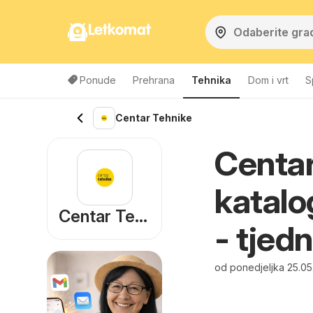
Letkomat
Ponude
Prehrana
Tehnika
Dom i vrt
S
Centar Tehnike
Centar
katalo
Centar Tehnike
- tjedn
od ponedjeljka 25.0