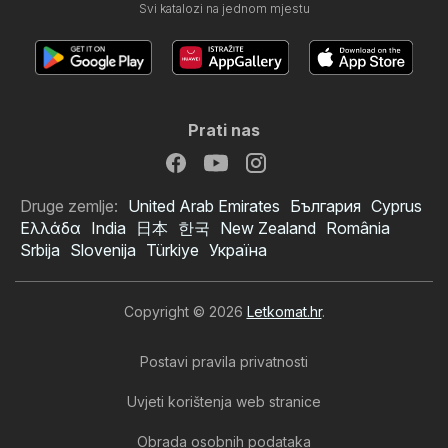
Svi katalozi na jednom mjestu
Prati nas
Druge zemlje:
United Arab Emirates
България
Cyprus
Ελλάδα
India
日本
한국
New Zealand
România
Srbija
Slovenija
Türkiye
Україна
Copyright © 2026
Letkomat.hr
.
Postavi pravila privatnosti
Uvjeti korištenja web stranice
Obrada osobnih podataka
Boso katalog