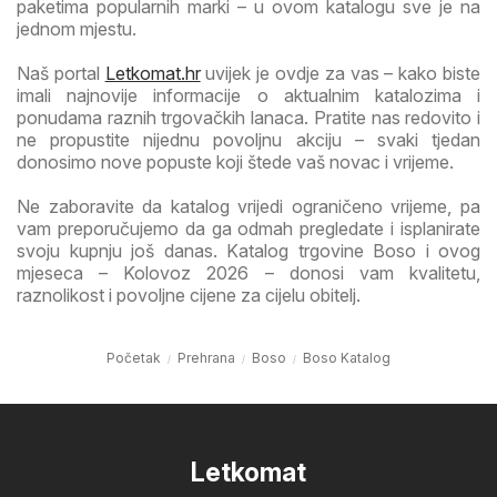
paketima popularnih marki – u ovom katalogu sve je na
jednom mjestu.
Naš portal
Letkomat.hr
uvijek je ovdje za vas – kako biste
imali najnovije informacije o aktualnim katalozima i
ponudama raznih trgovačkih lanaca. Pratite nas redovito i
ne propustite nijednu povoljnu akciju – svaki tjedan
donosimo nove popuste koji štede vaš novac i vrijeme.
Ne zaboravite da katalog vrijedi ograničeno vrijeme, pa
vam preporučujemo da ga odmah pregledate i isplanirate
svoju kupnju još danas. Katalog trgovine Boso i ovog
mjeseca – Kolovoz 2026 – donosi vam kvalitetu,
raznolikost i povoljne cijene za cijelu obitelj.
Početak
Prehrana
Boso
Boso Katalog
Letkomat