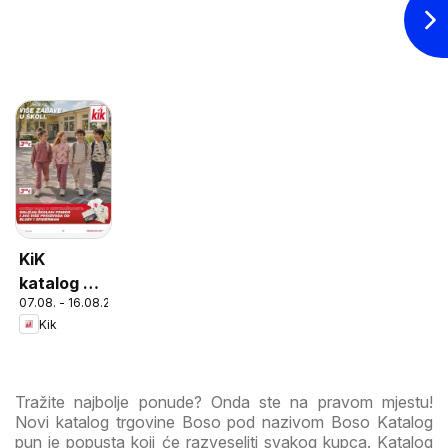
KiK
katalog do
07.08. - 16.08.2026
16.08.2026
Kik
Tražite najbolje ponude? Onda ste na pravom mjestu!
Novi katalog trgovine Boso pod nazivom Boso Katalog
pun je popusta koji će razveseliti svakog kupca. Katalog