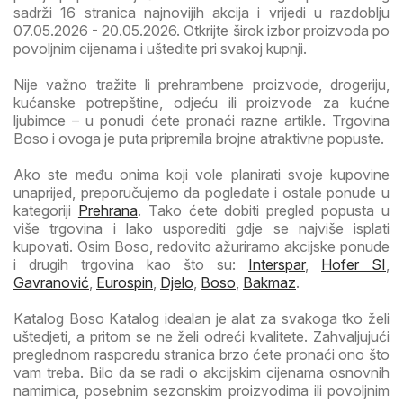
sadrži 16 stranica najnovijih akcija i vrijedi u razdoblju
07.05.2026 - 20.05.2026. Otkrijte širok izbor proizvoda po
povoljnim cijenama i uštedite pri svakoj kupnji.
Nije važno tražite li prehrambene proizvode, drogeriju,
kućanske potrepštine, odjeću ili proizvode za kućne
ljubimce – u ponudi ćete pronaći razne artikle. Trgovina
Boso i ovoga je puta pripremila brojne atraktivne popuste.
Ako ste među onima koji vole planirati svoje kupovine
unaprijed, preporučujemo da pogledate i ostale ponude u
kategoriji
Prehrana
. Tako ćete dobiti pregled popusta u
više trgovina i lako usporediti gdje se najviše isplati
kupovati. Osim Boso, redovito ažuriramo akcijske ponude
i drugih trgovina kao što su:
Interspar
,
Hofer SI
,
Gavranović
,
Eurospin
,
Djelo
,
Boso
,
Bakmaz
.
Katalog Boso Katalog idealan je alat za svakoga tko želi
uštedjeti, a pritom se ne želi odreći kvalitete. Zahvaljujući
preglednom rasporedu stranica brzo ćete pronaći ono što
vam treba. Bilo da se radi o akcijskim cijenama osnovnih
namirnica, posebnim sezonskim proizvodima ili povoljnim