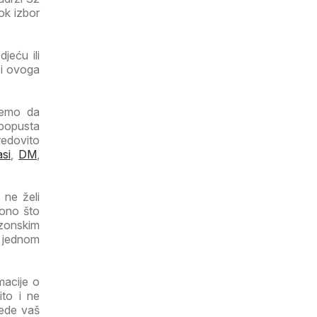
rok izbor
jeću ili
 i ovoga
ujemo da
 popusta
redovito
si
,
DM
,
 ne želi
 ono što
ezonskim
a jednom
macije o
ito i ne
tede vaš