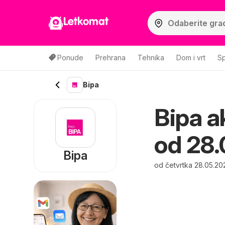
Letkomat
Ponude
Prehrana
Tehnika
Dom i vrt
Sp
Bipa
Bipa ak
od 28.
Bipa
od četvrtka 28.05.20