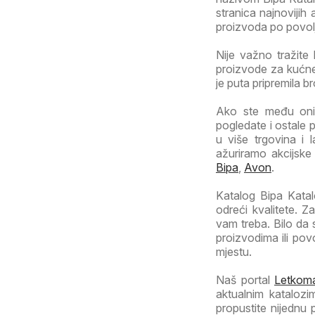
stranica najnovijih 
proizvoda po povoljn
Nije važno tražite 
proizvode za kućne 
je puta pripremila b
Ako ste među onim
pogledate i ostale 
u više trgovina i l
ažuriramo akcijske
Bipa
,
Avon
.
Katalog Bipa Katalo
odreći kvalitete. 
vam treba. Bilo da
proizvodima ili po
mjestu.
Naš portal
Letkoma
aktualnim katalozi
propustite nijednu