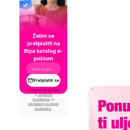
Želim se
pretplatiti na
Bipa katalog e-
poštom
Pretplatiti se
Prijavom se slažete
s
uvjetima
korištenja
i s
obradom osobnih
podataka
.