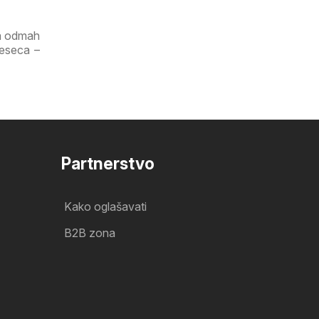
ga odmah
jeseca –
Partnerstvo
Kako oglašavati
B2B zona