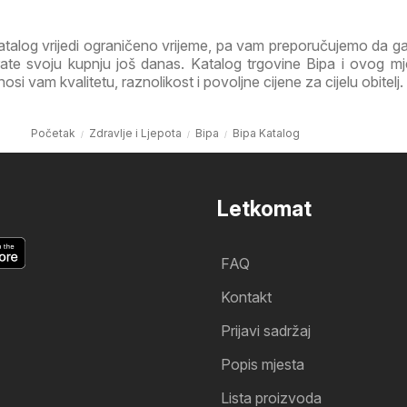
atalog vrijedi ograničeno vrijeme, pa vam preporučujemo da 
irate svoju kupnju još danas. Katalog trgovine Bipa i ovog m
i vam kvalitetu, raznolikost i povoljne cijene za cijelu obitelj.
Početak
Zdravlje i Ljepota
Bipa
Bipa Katalog
Letkomat
FAQ
Kontakt
Prijavi sadržaj
Popis mjesta
Lista proizvoda