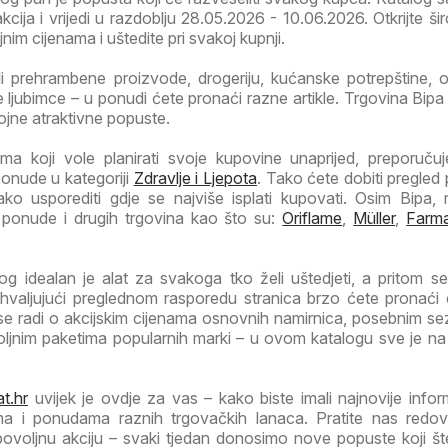
akcija i vrijedi u razdoblju 28.05.2026 - 10.06.2026. Otkrijte ši
im cijenama i uštedite pri svakoj kupnji.
li prehrambene proizvode, drogeriju, kućanske potrepštine, od
ljubimce – u ponudi ćete pronaći razne artikle. Trgovina Bipa
rojne atraktivne popuste.
a koji vole planirati svoje kupovine unaprijed, preporuč
ponude u kategoriji
Zdravlje i Ljepota
. Tako ćete dobiti pregled
ako usporediti gdje se najviše isplati kupovati. Osim Bipa, 
 ponude i drugih trgovina kao što su:
Oriflame
,
Müller
,
Farma
g idealan je alat za svakoga tko želi uštedjeti, a pritom se
Zahvaljujući preglednom rasporedu stranica brzo ćete pronaći
 se radi o akcijskim cijenama osnovnih namirnica, posebnim s
voljnim paketima popularnih marki – u ovom katalogu sve je n
t.hr
uvijek je ovdje za vas – kako biste imali najnovije infor
ma i ponudama raznih trgovačkih lanaca. Pratite nas redov
 povoljnu akciju – svaki tjedan donosimo nove popuste koji š