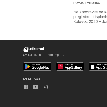
novac i vrijeme.
Ne zaboravite da k
pregledate i isplan
Kolovoz 2026 – donos
Letkomat
Svi katalozi na jednom mjestu
Prati nas