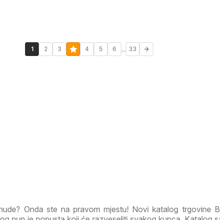
...
1
2
3
4
5
6
33
ponude? Onda ste na pravom mjestu! Novi katalog trgovine 
g pun je popusta koji će razveseliti svakog kupca. Katalog s