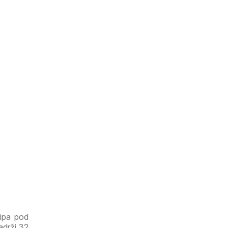
Bipa pod
adrži 32