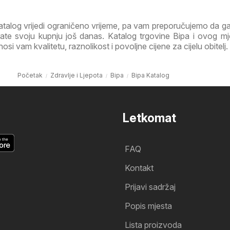
atalog vrijedi ograničeno vrijeme, pa vam preporučujemo da 
irate svoju kupnju još danas. Katalog trgovine Bipa i ovog m
i vam kvalitetu, raznolikost i povoljne cijene za cijelu obitelj.
Početak
Zdravlje i Ljepota
Bipa
Bipa Katalog
Letkomat
FAQ
Kontakt
Prijavi sadržaj
Popis mjesta
Lista proizvoda