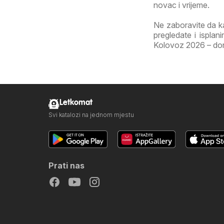
novac i vrijeme.
Ne zaboravite da k
pregledate i isplan
Kolovoz 2026 – donos
Letkomat
Svi katalozi na jednom mjestu
Prati nas