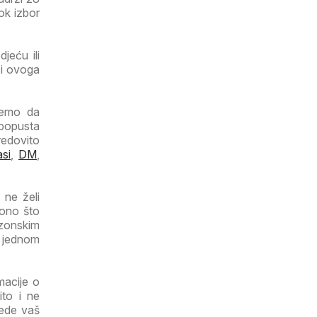
rok izbor
jeću ili
 i ovoga
ujemo da
 popusta
redovito
si
,
DM
,
 ne želi
 ono što
ezonskim
a jednom
macije o
ito i ne
tede vaš