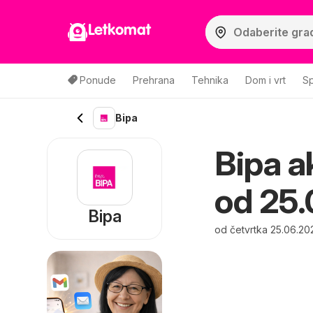
Letkomat
Ponude
Prehrana
Tehnika
Dom i vrt
Sp
Bipa
Bipa ak
od 25.
Bipa
od četvrtka 25.06.20