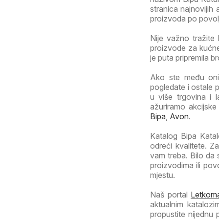
stranica najnovijih 
proizvoda po povoljn
Nije važno tražite 
proizvode za kućne 
je puta pripremila b
Ako ste među onim
pogledate i ostale 
u više trgovina i l
ažuriramo akcijske
Bipa
,
Avon
.
Katalog Bipa Katalo
odreći kvalitete. 
vam treba. Bilo da
proizvodima ili po
mjestu.
Naš portal
Letkoma
aktualnim katalozi
propustite nijednu