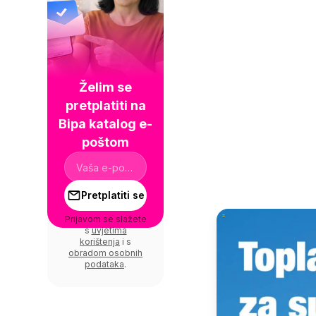
Želim se
pretplatiti na
Bipa katalog e-
poštom
Pretplatiti se
Prijavom se slažete
s
uvjetima
korištenja
i s
obradom osobnih
podataka
.