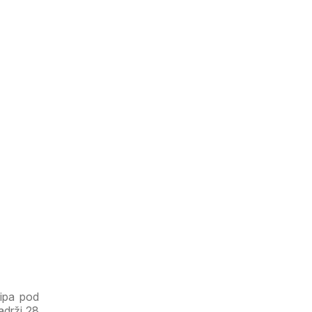
Bipa pod
adrži 28