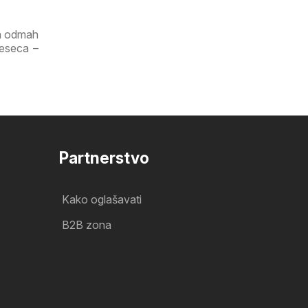
ga odmah
jeseca –
Partnerstvo
Kako oglašavati
B2B zona