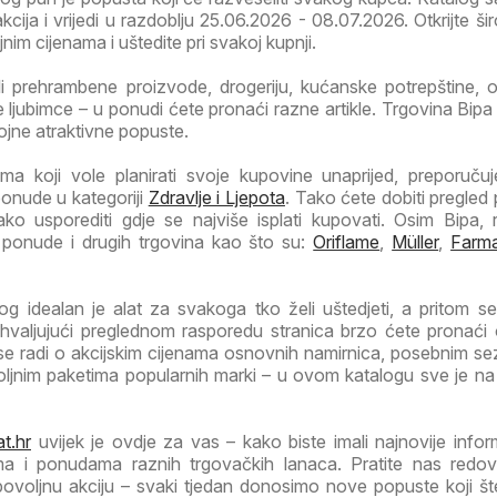
akcija i vrijedi u razdoblju 25.06.2026 - 08.07.2026. Otkrijte ši
im cijenama i uštedite pri svakoj kupnji.
li prehrambene proizvode, drogeriju, kućanske potrepštine, od
ljubimce – u ponudi ćete pronaći razne artikle. Trgovina Bipa
rojne atraktivne popuste.
a koji vole planirati svoje kupovine unaprijed, preporuč
ponude u kategoriji
Zdravlje i Ljepota
. Tako ćete dobiti pregled
ako usporediti gdje se najviše isplati kupovati. Osim Bipa, 
 ponude i drugih trgovina kao što su:
Oriflame
,
Müller
,
Farma
g idealan je alat za svakoga tko želi uštedjeti, a pritom se
Zahvaljujući preglednom rasporedu stranica brzo ćete pronaći
 se radi o akcijskim cijenama osnovnih namirnica, posebnim s
voljnim paketima popularnih marki – u ovom katalogu sve je n
t.hr
uvijek je ovdje za vas – kako biste imali najnovije infor
ma i ponudama raznih trgovačkih lanaca. Pratite nas redov
 povoljnu akciju – svaki tjedan donosimo nove popuste koji š