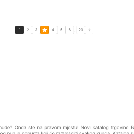
...
1
2
3
4
5
6
29
ponude? Onda ste na pravom mjestu! Novi katalog trgovine 
g pun je popusta koji će razveseliti svakog kupca. Katalog s