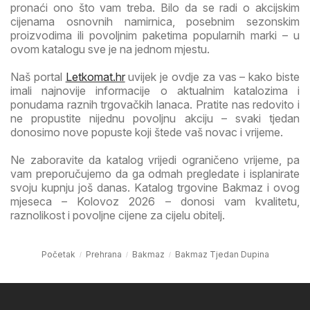
pronaći ono što vam treba. Bilo da se radi o akcijskim
cijenama osnovnih namirnica, posebnim sezonskim
proizvodima ili povoljnim paketima popularnih marki – u
ovom katalogu sve je na jednom mjestu.
Naš portal
Letkomat.hr
uvijek je ovdje za vas – kako biste
imali najnovije informacije o aktualnim katalozima i
ponudama raznih trgovačkih lanaca. Pratite nas redovito i
ne propustite nijednu povoljnu akciju – svaki tjedan
donosimo nove popuste koji štede vaš novac i vrijeme.
Ne zaboravite da katalog vrijedi ograničeno vrijeme, pa
vam preporučujemo da ga odmah pregledate i isplanirate
svoju kupnju još danas. Katalog trgovine Bakmaz i ovog
mjeseca – Kolovoz 2026 – donosi vam kvalitetu,
raznolikost i povoljne cijene za cijelu obitelj.
Početak
Prehrana
Bakmaz
Bakmaz Tjedan Dupina