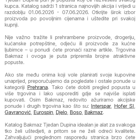
kupca. Katalog sadrži 1 stranica najnovijih akcija i vrijedi u
razdoblju 01.06.2026 - 07.06.2026. Otkrijte širok izbor
proizvoda po povoljnim cijenama i uštedite pri svakoj
kupnji.
Nije važno tražite li prehrambene proizvode, drogeriju,
kućanske potrepštine, odjeću ili proizvode za kućne
ljubimce – u ponudi ćete pronaći razne artikle. Trgovina
Bakmaz i ovoga je puta pripremila brojne atraktivne
popuste.
Ako ste među onima koji vole planirati svoje kupovine
unaprijed, preporučujemo da pogledate i ostale ponude u
kategoriji
Prehrana
. Tako ćete dobiti pregled popusta u
više trgovina i lako usporediti gdje se najviše isplati
kupovati. Osim Bakmaz, redovito ažuriramo akcijske
ponude i drugih trgovina kao što su:
Interspar
,
Hofer SI
,
Gavranović
,
Eurospin
,
Djelo
,
Boso
,
Bakmaz
.
Katalog Bakmaz Tjedan Dupina idealan je alat za svakoga
tko želi uštedjeti, a pritom se ne želi odreći kvalitete.
Zahvaljujući preglednom rasporedu stranica brzo ćete