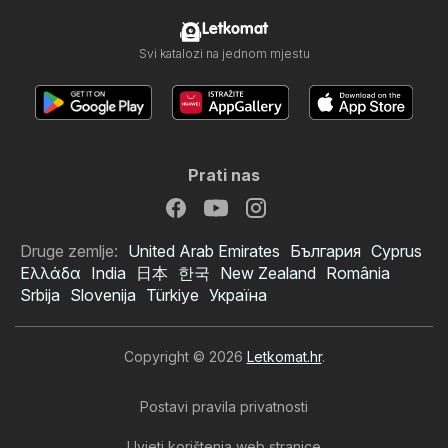
Letkomat
Svi katalozi na jednom mjestu
Prati nas
Druge zemlje:
United Arab Emirates
България
Cyprus
Ελλάδα
India
日本
한국
New Zealand
România
Srbija
Slovenija
Türkiye
Україна
Copyright © 2026
Letkomat.hr
.
Postavi pravila privatnosti
Uvjeti korištenja web stranice