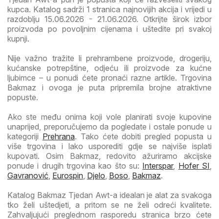
kupca. Katalog sadrži 1 stranica najnovijih akcija i vrijedi u
razdoblju 15.06.2026 - 21.06.2026. Otkrijte širok izbor
proizvoda po povoljnim cijenama i uštedite pri svakoj
kupnji.
Nije važno tražite li prehrambene proizvode, drogeriju,
kućanske potrepštine, odjeću ili proizvode za kućne
ljubimce – u ponudi ćete pronaći razne artikle. Trgovina
Bakmaz i ovoga je puta pripremila brojne atraktivne
popuste.
Ako ste među onima koji vole planirati svoje kupovine
unaprijed, preporučujemo da pogledate i ostale ponude u
kategoriji
Prehrana
. Tako ćete dobiti pregled popusta u
više trgovina i lako usporediti gdje se najviše isplati
kupovati. Osim Bakmaz, redovito ažuriramo akcijske
ponude i drugih trgovina kao što su:
Interspar
,
Hofer SI
,
Gavranović
,
Eurospin
,
Djelo
,
Boso
,
Bakmaz
.
Katalog Bakmaz Tjedan Awt-a idealan je alat za svakoga
tko želi uštedjeti, a pritom se ne želi odreći kvalitete.
Zahvaljujući preglednom rasporedu stranica brzo ćete