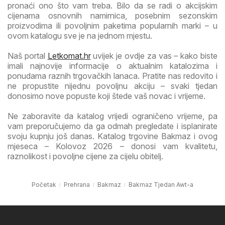
pronaći ono što vam treba. Bilo da se radi o akcijskim
cijenama osnovnih namirnica, posebnim sezonskim
proizvodima ili povoljnim paketima popularnih marki – u
ovom katalogu sve je na jednom mjestu.
Naš portal
Letkomat.hr
uvijek je ovdje za vas – kako biste
imali najnovije informacije o aktualnim katalozima i
ponudama raznih trgovačkih lanaca. Pratite nas redovito i
ne propustite nijednu povoljnu akciju – svaki tjedan
donosimo nove popuste koji štede vaš novac i vrijeme.
Ne zaboravite da katalog vrijedi ograničeno vrijeme, pa
vam preporučujemo da ga odmah pregledate i isplanirate
svoju kupnju još danas. Katalog trgovine Bakmaz i ovog
mjeseca – Kolovoz 2026 – donosi vam kvalitetu,
raznolikost i povoljne cijene za cijelu obitelj.
Početak
Prehrana
Bakmaz
Bakmaz Tjedan Awt-a