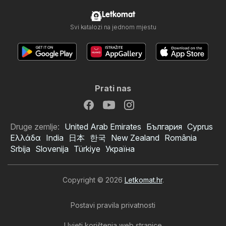
Letkomat
Svi katalozi na jednom mjestu
Prati nas
Druge zemlje:
United Arab Emirates
България
Cyprus
Ελλάδα
India
日本
한국
New Zealand
România
Srbija
Slovenija
Türkiye
Україна
Copyright © 2026
Letkomat.hr
.
Postavi pravila privatnosti
Uvjeti korištenja web stranice