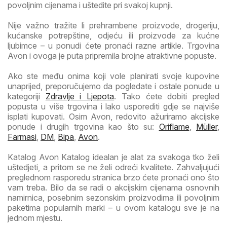
povoljnim cijenama i uštedite pri svakoj kupnji.
Nije važno tražite li prehrambene proizvode, drogeriju,
kućanske potrepštine, odjeću ili proizvode za kućne
ljubimce – u ponudi ćete pronaći razne artikle. Trgovina
Avon i ovoga je puta pripremila brojne atraktivne popuste.
Ako ste među onima koji vole planirati svoje kupovine
unaprijed, preporučujemo da pogledate i ostale ponude u
kategoriji
Zdravlje i Ljepota
. Tako ćete dobiti pregled
popusta u više trgovina i lako usporediti gdje se najviše
isplati kupovati. Osim Avon, redovito ažuriramo akcijske
ponude i drugih trgovina kao što su:
Oriflame
,
Müller
,
Farmasi
,
DM
,
Bipa
,
Avon
.
Katalog Avon Katalog idealan je alat za svakoga tko želi
uštedjeti, a pritom se ne želi odreći kvalitete. Zahvaljujući
preglednom rasporedu stranica brzo ćete pronaći ono što
vam treba. Bilo da se radi o akcijskim cijenama osnovnih
namirnica, posebnim sezonskim proizvodima ili povoljnim
paketima popularnih marki – u ovom katalogu sve je na
jednom mjestu.