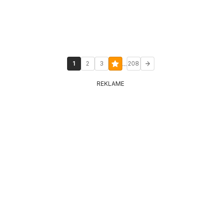
...
1
2
3
208
REKLAME