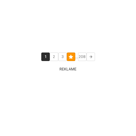
...
1
2
3
208
REKLAME