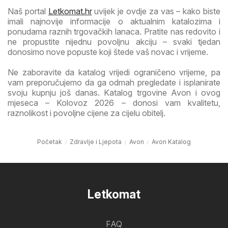
Naš portal
Letkomat.hr
uvijek je ovdje za vas – kako biste
imali najnovije informacije o aktualnim katalozima i
ponudama raznih trgovačkih lanaca. Pratite nas redovito i
ne propustite nijednu povoljnu akciju – svaki tjedan
donosimo nove popuste koji štede vaš novac i vrijeme.
Ne zaboravite da katalog vrijedi ograničeno vrijeme, pa
vam preporučujemo da ga odmah pregledate i isplanirate
svoju kupnju još danas. Katalog trgovine Avon i ovog
mjeseca – Kolovoz 2026 – donosi vam kvalitetu,
raznolikost i povoljne cijene za cijelu obitelj.
Početak
Zdravlje i Ljepota
Avon
Avon Katalog
Letkomat
FAQ