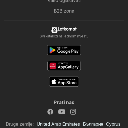
Kako oglašavati
B2B zona
Letkomat
Svi katalozi na jednom mjestu
Prati nas
Druge zemlje:
United Arab Emirates
България
Cyprus