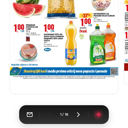
1
/
16