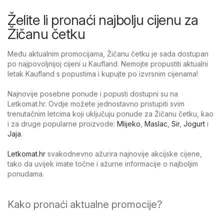
Želite li pronaći najbolju cijenu za
Žičanu četku
Među aktualnim promocijama, Žičanu četku je sada dostupan
po najpovoljnijoj cijeni u Kaufland. Nemojte propustiti aktualni
letak Kaufland s popustima i kupujte po izvrsnim cijenama!
Najnovije posebne ponude i popusti dostupni su na
Letkomat.hr. Ovdje možete jednostavno pristupiti svim
trenutačnim letcima koji uključuju ponude za Žičanu četku, kao
i za druge popularne proizvode:
Mlijeko
,
Maslac
,
Sir
,
Jogurt
i
Jaja
.
Letkomat.hr
svakodnevno ažurira najnovije akcijske cijene,
tako da uvijek imate točne i ažurne informacije o najboljim
ponudama.
Kako pronaći aktualne promocije?