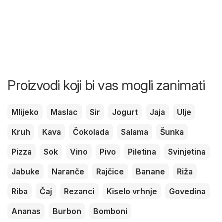
Proizvodi koji bi vas mogli zanimati
Mlijeko
Maslac
Sir
Jogurt
Jaja
Ulje
Kruh
Kava
Čokolada
Salama
Šunka
Pizza
Sok
Vino
Pivo
Piletina
Svinjetina
Jabuke
Naranče
Rajčice
Banane
Riža
Riba
Čaj
Rezanci
Kiselo vrhnje
Govedina
Ananas
Burbon
Bomboni