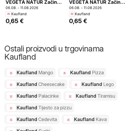
VEGETA NATUR Začini
VEGETA NATUR Začini
06.08. - 11.08.2026
06.08. - 11.08.2026
razne vrste 30 g
razne vrste 30 g
Kaufland
Kaufland
0,65 €
0,65 €
Ostali proizvodi u trgovinama
Kaufland
Kaufland
Mango
Kaufland
Pizza
Kaufland
Cheesecake
Kaufland
Lego
Kaufland
Palacinke
Kaufland
Tiramisu
Kaufland
Tijesto za pizzu
Kaufland
Cedevita
Kaufland
Kava
Kaufland
Sushi