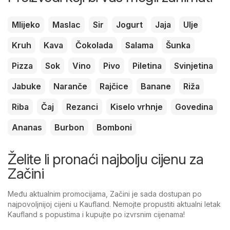
Mlijeko
Maslac
Sir
Jogurt
Jaja
Ulje
Kruh
Kava
Čokolada
Salama
Šunka
Pizza
Sok
Vino
Pivo
Piletina
Svinjetina
Jabuke
Naranče
Rajčice
Banane
Riža
Riba
Čaj
Rezanci
Kiselo vrhnje
Govedina
Ananas
Burbon
Bomboni
Želite li pronaći najbolju cijenu za
Začini
Među aktualnim promocijama, Začini je sada dostupan po
najpovoljnijoj cijeni u Kaufland. Nemojte propustiti aktualni letak
Kaufland s popustima i kupujte po izvrsnim cijenama!