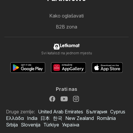
Kako oglašavati
B2B zona
Letkomat
Svi katalozi na jednom mjestu
Prati nas
Druge zemlje:
United Arab Emirates
България
Cyprus
Ελλάδα
India
日本
한국
New Zealand
România
Srbija
Slovenija
Türkiye
Україна