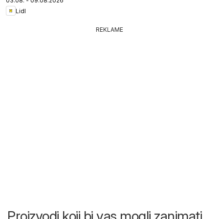
03.08. - 09.08.2026
Lidl
REKLAME
Proizvodi koji bi vas mogli zanimati