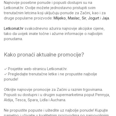
Najnovije posebne ponude i popusti dostupni su na
Letkomat.hr. Ovdje možete jednostavno pristupiti svim
trenutačnim letcima koji uključuju ponude za Začini, kao i za
druge popularne proizvode:
Mlijeko
,
Maslac
,
Sir
,
Jogurt
i
Jaja
.
Letkomat.hr
svakodnevno ažurira najnovije akcijske cijene,
tako da uvijek imate točne i ažurne informacije o najboljim
ponudama.
Kako pronaći aktualne promocije?
✓ Posjetite web-stranicu Letkomat.hr.
✓ Pregledajte trenutačne letke i ne propustite najbolje
ponude!
Otkrijte najnovije promocije za Začini u raznim trgovinama.
Popusti su dostupni i u drugim supermarketima poput Pennyja,
Aldija, Tesca, Spara, Lidla i Auchana.
Ne propustite popuste i uštedite uz najbolje ponude! Kupujte
pametno i uživajte u kvalitetnim proizvodima po najpovoljnijim