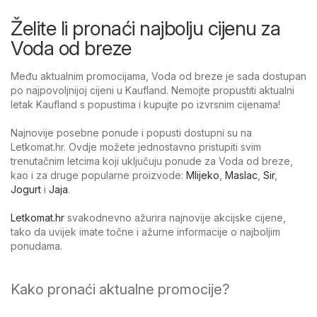
Želite li pronaći najbolju cijenu za
Voda od breze
Među aktualnim promocijama, Voda od breze je sada dostupan
po najpovoljnijoj cijeni u Kaufland. Nemojte propustiti aktualni
letak Kaufland s popustima i kupujte po izvrsnim cijenama!
Najnovije posebne ponude i popusti dostupni su na
Letkomat.hr. Ovdje možete jednostavno pristupiti svim
trenutačnim letcima koji uključuju ponude za Voda od breze,
kao i za druge popularne proizvode:
Mlijeko
,
Maslac
,
Sir
,
Jogurt
i
Jaja
.
Letkomat.hr
svakodnevno ažurira najnovije akcijske cijene,
tako da uvijek imate točne i ažurne informacije o najboljim
ponudama.
Kako pronaći aktualne promocije?