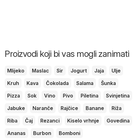
Proizvodi koji bi vas mogli zanimati
Mlijeko
Maslac
Sir
Jogurt
Jaja
Ulje
Kruh
Kava
Čokolada
Salama
Šunka
Pizza
Sok
Vino
Pivo
Piletina
Svinjetina
Jabuke
Naranče
Rajčice
Banane
Riža
Riba
Čaj
Rezanci
Kiselo vrhnje
Govedina
Ananas
Burbon
Bomboni