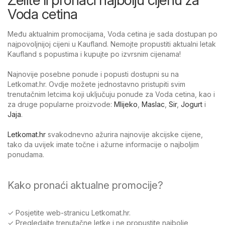
Voda cetina
Među aktualnim promocijama, Voda cetina je sada dostupan po
najpovoljnijoj cijeni u Kaufland. Nemojte propustiti aktualni letak
Kaufland s popustima i kupujte po izvrsnim cijenama!
Najnovije posebne ponude i popusti dostupni su na
Letkomat.hr. Ovdje možete jednostavno pristupiti svim
trenutačnim letcima koji uključuju ponude za Voda cetina, kao i
za druge popularne proizvode:
Mlijeko
,
Maslac
,
Sir
,
Jogurt
i
Jaja
.
Letkomat.hr
svakodnevno ažurira najnovije akcijske cijene,
tako da uvijek imate točne i ažurne informacije o najboljim
ponudama.
Kako pronaći aktualne promocije?
✓ Posjetite web-stranicu Letkomat.hr.
✓ Pregledajte trenutačne letke i ne propustite najbolje