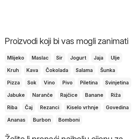
Proizvodi koji bi vas mogli zanimati
Mlijeko
Maslac
Sir
Jogurt
Jaja
Ulje
Kruh
Kava
Čokolada
Salama
Šunka
Pizza
Sok
Vino
Pivo
Piletina
Svinjetina
Jabuke
Naranče
Rajčice
Banane
Riža
Riba
Čaj
Rezanci
Kiselo vrhnje
Govedina
Ananas
Burbon
Bomboni
Želite li pronaći najbolju cijenu za