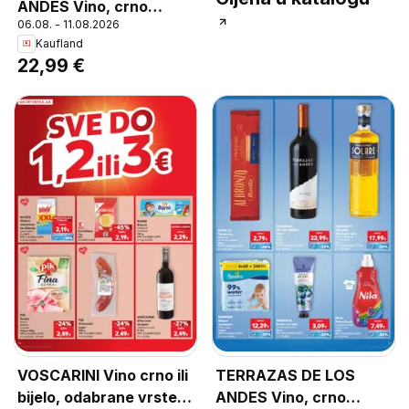
ANDES Vino, crno
06.08. - 11.08.2026
Malbec 0,75 L
Kaufland
22,99 €
VOSCARINI Vino crno ili
TERRAZAS DE LOS
bijelo, odabrane vrste
ANDES Vino, crno