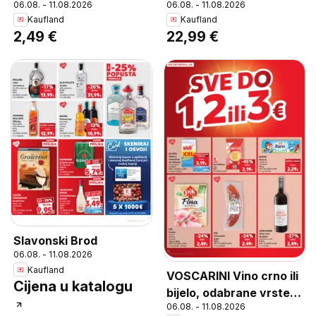
06.08. - 11.08.2026
06.08. - 11.08.2026
0,75 L
Malbec 0,75 L
Kaufland
Kaufland
2,49 €
22,99 €
Slavonski Brod
06.08. - 11.08.2026
Kaufland
VOSCARINI Vino crno ili
Cijena u katalogu
bijelo, odabrane vrste
06.08. - 11.08.2026
0,75 L