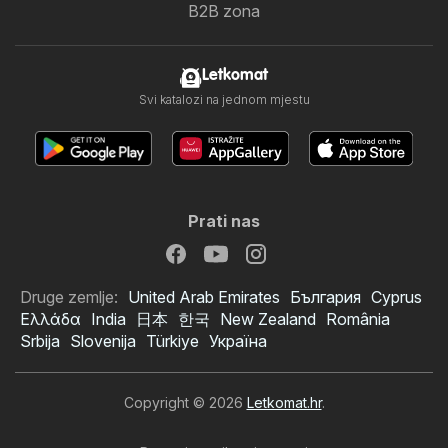
B2B zona
Letkomat
Svi katalozi na jednom mjestu
Prati nas
Druge zemlje:
United Arab Emirates
България
Cyprus
Ελλάδα
India
日本
한국
New Zealand
România
Srbija
Slovenija
Türkiye
Україна
Copyright © 2026
Letkomat.hr
.