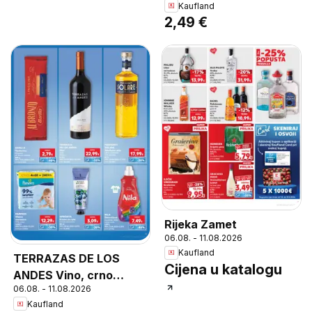
Kaufland
2,49 €
Rijeka Zamet
06.08. - 11.08.2026
Kaufland
TERRAZAS DE LOS
Cijena u katalogu
ANDES Vino, crno
06.08. - 11.08.2026
Malbec 0,75 L
Kaufland