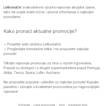
Letkomat.hr
svakodnevno ažurira najnovije akcijske cijene,
tako da uvijek imate točne i ažurne informacije o najboljim
ponudama.
Kako pronaći aktualne promocije?
✓ Posjetite web-stranicu Letkomat.hr.
✓ Pregledajte trenutačne letke i ne propustite najbolje
ponude!
Otkrijte najnovije promocije za Vino u raznim trgovinama.
Popusti su dostupni i u drugim supermarketima poput Pennyja,
Aldija, Tesca, Spara, Lidla i Auchana.
Ne propustite popuste i uštedite uz najbolje ponude! Kupujte
pametno i uživajte u kvalitetnim proizvodima po najpovoljnijim
cijenama!
Početak
Lista proizvoda
Vino
Kaufland Vino