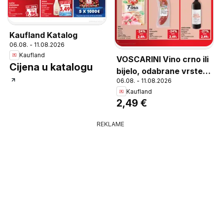
Kaufland Katalog
06.08. - 11.08.2026
Kaufland
VOSCARINI Vino crno ili
Cijena u katalogu
bijelo, odabrane vrste
06.08. - 11.08.2026
0,75 L
Kaufland
2,49 €
REKLAME