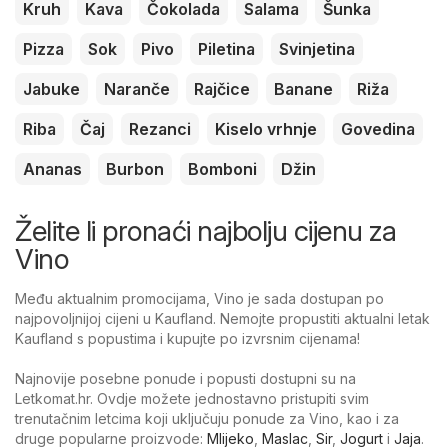
Kruh
Kava
Čokolada
Salama
Šunka
Pizza
Sok
Pivo
Piletina
Svinjetina
Jabuke
Naranče
Rajčice
Banane
Riža
Riba
Čaj
Rezanci
Kiselo vrhnje
Govedina
Ananas
Burbon
Bomboni
Džin
Želite li pronaći najbolju cijenu za
Vino
Među aktualnim promocijama, Vino je sada dostupan po
najpovoljnijoj cijeni u Kaufland. Nemojte propustiti aktualni letak
Kaufland s popustima i kupujte po izvrsnim cijenama!
Najnovije posebne ponude i popusti dostupni su na
Letkomat.hr. Ovdje možete jednostavno pristupiti svim
trenutačnim letcima koji uključuju ponude za Vino, kao i za
druge popularne proizvode:
Mlijeko
,
Maslac
,
Sir
,
Jogurt
i
Jaja
.