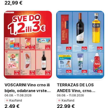
22,99 €
VOSCARINI Vino crno ili
TERRAZAS DE LOS
bijelo, odabrane vrste
ANDES Vino, crno
06.08. - 11.08.2026
06.08. - 11.08.2026
0,75 L
Malbec 0,75 L
Kaufland
Kaufland
2,49 €
22,99 €