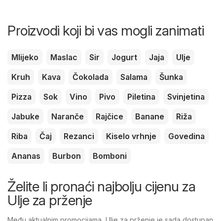
Proizvodi koji bi vas mogli zanimati
Mlijeko
Maslac
Sir
Jogurt
Jaja
Ulje
Kruh
Kava
Čokolada
Salama
Šunka
Pizza
Sok
Vino
Pivo
Piletina
Svinjetina
Jabuke
Naranče
Rajčice
Banane
Riža
Riba
Čaj
Rezanci
Kiselo vrhnje
Govedina
Ananas
Burbon
Bomboni
Želite li pronaći najbolju cijenu za
Ulje za prženje
Među aktualnim promocijama, Ulje za prženje je sada dostupan