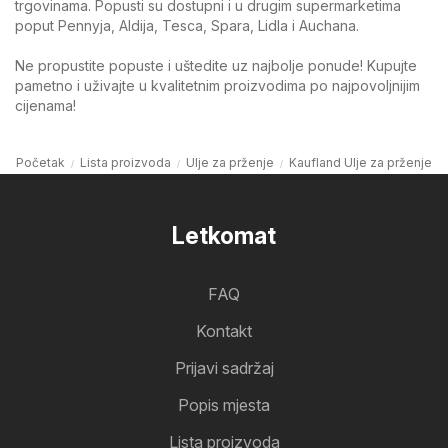
trgovinama. Popusti su dostupni i u drugim supermarketima
poput Pennyja, Aldija, Tesca, Spara, Lidla i Auchana.
Ne propustite popuste i uštedite uz najbolje ponude! Kupujte
pametno i uživajte u kvalitetnim proizvodima po najpovoljnijim
cijenama!
Početak
Lista proizvoda
Ulje za prženje
Kaufland Ulje za prženje
Letkomat
FAQ
Kontakt
Prijavi sadržaj
Popis mjesta
Lista proizvoda