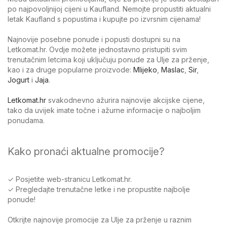
po najpovoljnijoj cijeni u Kaufland. Nemojte propustiti aktualni
letak Kaufland s popustima i kupujte po izvrsnim cijenama!
Najnovije posebne ponude i popusti dostupni su na
Letkomat.hr. Ovdje možete jednostavno pristupiti svim
trenutačnim letcima koji uključuju ponude za Ulje za prženje,
kao i za druge popularne proizvode:
Mlijeko
,
Maslac
,
Sir
,
Jogurt
i
Jaja
.
Letkomat.hr
svakodnevno ažurira najnovije akcijske cijene,
tako da uvijek imate točne i ažurne informacije o najboljim
ponudama.
Kako pronaći aktualne promocije?
✓ Posjetite web-stranicu Letkomat.hr.
✓ Pregledajte trenutačne letke i ne propustite najbolje
ponude!
Otkrijte najnovije promocije za Ulje za prženje u raznim