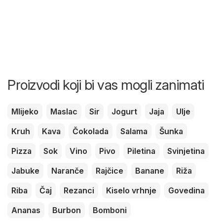
Proizvodi koji bi vas mogli zanimati
Mlijeko
Maslac
Sir
Jogurt
Jaja
Ulje
Kruh
Kava
Čokolada
Salama
Šunka
Pizza
Sok
Vino
Pivo
Piletina
Svinjetina
Jabuke
Naranče
Rajčice
Banane
Riža
Riba
Čaj
Rezanci
Kiselo vrhnje
Govedina
Ananas
Burbon
Bomboni