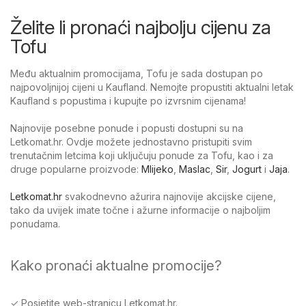
Želite li pronaći najbolju cijenu za
Tofu
Među aktualnim promocijama, Tofu je sada dostupan po
najpovoljnijoj cijeni u Kaufland. Nemojte propustiti aktualni letak
Kaufland s popustima i kupujte po izvrsnim cijenama!
Najnovije posebne ponude i popusti dostupni su na
Letkomat.hr. Ovdje možete jednostavno pristupiti svim
trenutačnim letcima koji uključuju ponude za Tofu, kao i za
druge popularne proizvode:
Mlijeko
,
Maslac
,
Sir
,
Jogurt
i
Jaja
.
Letkomat.hr
svakodnevno ažurira najnovije akcijske cijene,
tako da uvijek imate točne i ažurne informacije o najboljim
ponudama.
Kako pronaći aktualne promocije?
✓ Posjetite web-stranicu Letkomat.hr.