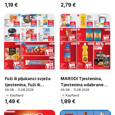
1,19 €
2,79 €
Fuži ili pljukanci svježa
MARODI Tjestenina,
tjestenina, Fuži ili
Tjestenina odabrane
06.08. - 11.08.2026
06.08. - 11.08.2026
pljukanci svježa
vrste 400 g
Kaufland
Kaufland
tjestenina 400 g
1,49 €
1,89 €