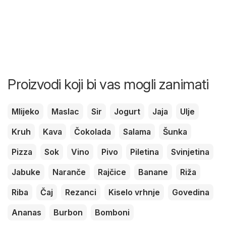
Proizvodi koji bi vas mogli zanimati
Mlijeko
Maslac
Sir
Jogurt
Jaja
Ulje
Kruh
Kava
Čokolada
Salama
Šunka
Pizza
Sok
Vino
Pivo
Piletina
Svinjetina
Jabuke
Naranče
Rajčice
Banane
Riža
Riba
Čaj
Rezanci
Kiselo vrhnje
Govedina
Ananas
Burbon
Bomboni