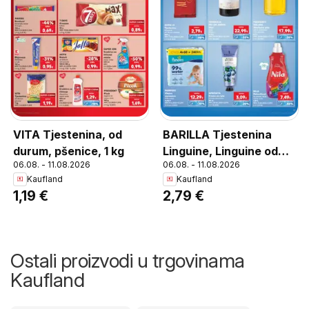
VITA Tjestenina, od
BARILLA Tjestenina
durum, pšenice, 1 kg
Linguine, Linguine od
06.08. - 11.08.2026
06.08. - 11.08.2026
durum pšenice 500 g
Kaufland
Kaufland
1,19 €
2,79 €
Ostali proizvodi u trgovinama
Kaufland