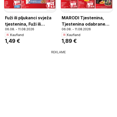
Fuži ili pljukanci svježa
MARODI Tjestenina,
tjestenina, Fuži ili
Tjestenina odabrane
06.08. - 11.08.2026
06.08. - 11.08.2026
pljukanci svježa
vrste 400 g
Kaufland
Kaufland
tjestenina 400 g
1,49 €
1,89 €
REKLAME