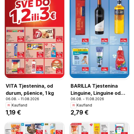
VITA Tjestenina, od
BARILLA Tjestenina
durum, pšenice, 1 kg
Linguine, Linguine od
06.08. - 11.08.2026
06.08. - 11.08.2026
durum pšenice 500 g
Kaufland
Kaufland
1,19 €
2,79 €