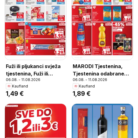
Fuži ili pljukanci svježa
MARODI Tjestenina,
tjestenina, Fuži ili
Tjestenina odabrane
06.08. - 11.08.2026
06.08. - 11.08.2026
pljukanci svježa
vrste 400 g
Kaufland
Kaufland
tjestenina 400 g
1,49 €
1,89 €