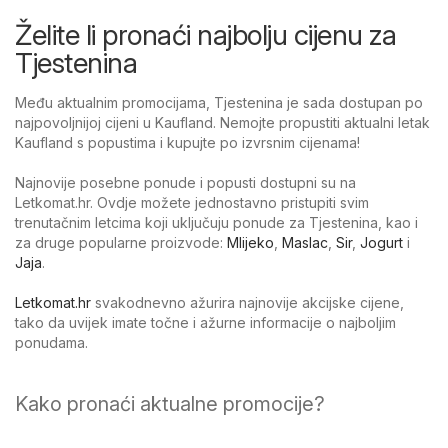
Želite li pronaći najbolju cijenu za
Tjestenina
Među aktualnim promocijama, Tjestenina je sada dostupan po
najpovoljnijoj cijeni u Kaufland. Nemojte propustiti aktualni letak
Kaufland s popustima i kupujte po izvrsnim cijenama!
Najnovije posebne ponude i popusti dostupni su na
Letkomat.hr. Ovdje možete jednostavno pristupiti svim
trenutačnim letcima koji uključuju ponude za Tjestenina, kao i
za druge popularne proizvode:
Mlijeko
,
Maslac
,
Sir
,
Jogurt
i
Jaja
.
Letkomat.hr
svakodnevno ažurira najnovije akcijske cijene,
tako da uvijek imate točne i ažurne informacije o najboljim
ponudama.
Kako pronaći aktualne promocije?