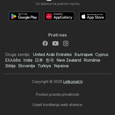
Svi katalozi na jednom mjestu
Prati nas
Druge zemlje:
United Arab Emirates
България
Cyprus
Ελλάδα
India
日本
한국
New Zealand
România
Srbija
Slovenija
Türkiye
Україна
Copyright © 2026
Letkomat.hr
.
Postavi pravila privatnosti
Uvjeti korištenja web stranice