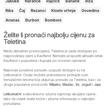
Jabuke
Naranče
Rajčice
Banane
Riža
Riba
Čaj
Rezanci
Kiselo vrhnje
Govedina
Ananas
Burbon
Bomboni
Želite li pronaći najbolju cijenu za
Teletina
Među aktualnim promocijama, Teletina je sada dostupan po
najpovoljnijoj cijeni u Kaufland. Nemojte propustiti aktualni letak
Kaufland s popustima i kupujte po izvrsnim cijenama!
Najnovije posebne ponude i popusti dostupni su na
Letkomat.hr. Ovdje možete jednostavno pristupiti svim
trenutačnim letcima koji uključuju ponude za Teletina, kao i za
druge popularne proizvode:
Mlijeko
,
Maslac
,
Sir
,
Jogurt
i
Jaja
.
Letkomat.hr
svakodnevno ažurira najnovije akcijske cijene,
tako da uvijek imate točne i ažurne informacije o najboljim
ponudama.