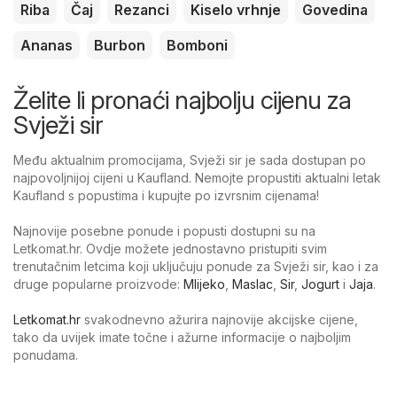
Riba
Čaj
Rezanci
Kiselo vrhnje
Govedina
Ananas
Burbon
Bomboni
Želite li pronaći najbolju cijenu za
Svježi sir
Među aktualnim promocijama, Svježi sir je sada dostupan po
najpovoljnijoj cijeni u Kaufland. Nemojte propustiti aktualni letak
Kaufland s popustima i kupujte po izvrsnim cijenama!
Najnovije posebne ponude i popusti dostupni su na
Letkomat.hr. Ovdje možete jednostavno pristupiti svim
trenutačnim letcima koji uključuju ponude za Svježi sir, kao i za
druge popularne proizvode:
Mlijeko
,
Maslac
,
Sir
,
Jogurt
i
Jaja
.
Letkomat.hr
svakodnevno ažurira najnovije akcijske cijene,
tako da uvijek imate točne i ažurne informacije o najboljim
ponudama.