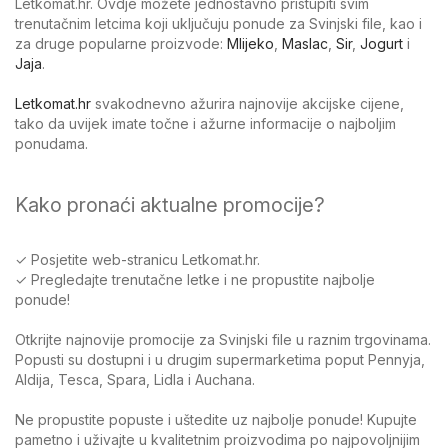
Letkomat.hr. Ovdje možete jednostavno pristupiti svim
trenutačnim letcima koji uključuju ponude za Svinjski file, kao i
za druge popularne proizvode:
Mlijeko
,
Maslac
,
Sir
,
Jogurt
i
Jaja
.
Letkomat.hr
svakodnevno ažurira najnovije akcijske cijene,
tako da uvijek imate točne i ažurne informacije o najboljim
ponudama.
Kako pronaći aktualne promocije?
✓ Posjetite web-stranicu Letkomat.hr.
✓ Pregledajte trenutačne letke i ne propustite najbolje
ponude!
Otkrijte najnovije promocije za Svinjski file u raznim trgovinama.
Popusti su dostupni i u drugim supermarketima poput Pennyja,
Aldija, Tesca, Spara, Lidla i Auchana.
Ne propustite popuste i uštedite uz najbolje ponude! Kupujte
pametno i uživajte u kvalitetnim proizvodima po najpovoljnijim