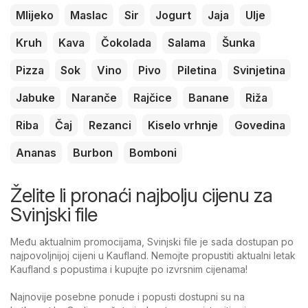
Mlijeko
Maslac
Sir
Jogurt
Jaja
Ulje
Kruh
Kava
Čokolada
Salama
Šunka
Pizza
Sok
Vino
Pivo
Piletina
Svinjetina
Jabuke
Naranče
Rajčice
Banane
Riža
Riba
Čaj
Rezanci
Kiselo vrhnje
Govedina
Ananas
Burbon
Bomboni
Želite li pronaći najbolju cijenu za
Svinjski file
Među aktualnim promocijama, Svinjski file je sada dostupan po
najpovoljnijoj cijeni u Kaufland. Nemojte propustiti aktualni letak
Kaufland s popustima i kupujte po izvrsnim cijenama!
Najnovije posebne ponude i popusti dostupni su na