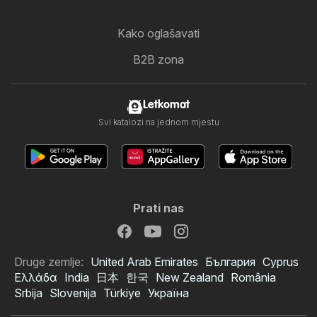
Kako oglašavati
B2B zona
Letkomat
Svi katalozi na jednom mjestu
Prati nas
Druge zemlje:
United Arab Emirates
България
Cyprus
Ελλάδα
India
日本
한국
New Zealand
România
Srbija
Slovenija
Türkiye
Україна