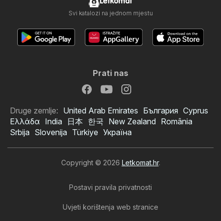
Letkomat
Svi katalozi na jednom mjestu
Prati nas
Druge zemlje:
United Arab Emirates
България
Cyprus
Ελλάδα
India
日本
한국
New Zealand
România
Srbija
Slovenija
Türkiye
Україна
Copyright © 2026
Letkomat.hr
.
Postavi pravila privatnosti
Uvjeti korištenja web stranice