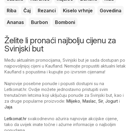
Riba
Čaj
Rezanci
Kiselo vrhnje
Govedina
Ananas
Burbon
Bomboni
Želite li pronaći najbolju cijenu za
Svinjski but
Među aktualnim promocijama, Svinjski but je sada dostupan po
najpovoljnijoj cijeni u Kaufland. Nemojte propustiti aktualni letak
Kaufland s popustima i kupujte po izvrsnim cijenama!
Najnovije posebne ponude i popusti dostupni su na
Letkomat.hr. Ovdje možete jednostavno pristupiti svim
trenutačnim letcima koji uključuju ponude za Svinjski but, kao i
za druge popularne proizvode:
Mlijeko
,
Maslac
,
Sir
,
Jogurt
i
Jaja
.
Letkomat.hr
svakodnevno ažurira najnovije akcijske cijene,
tako da uvijek imate točne i ažurne informacije o najboljim
ponudama.