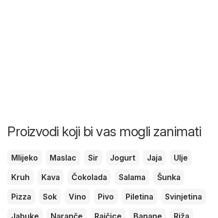
Proizvodi koji bi vas mogli zanimati
Mlijeko
Maslac
Sir
Jogurt
Jaja
Ulje
Kruh
Kava
Čokolada
Salama
Šunka
Pizza
Sok
Vino
Pivo
Piletina
Svinjetina
Jabuke
Naranče
Rajčice
Banane
Riža