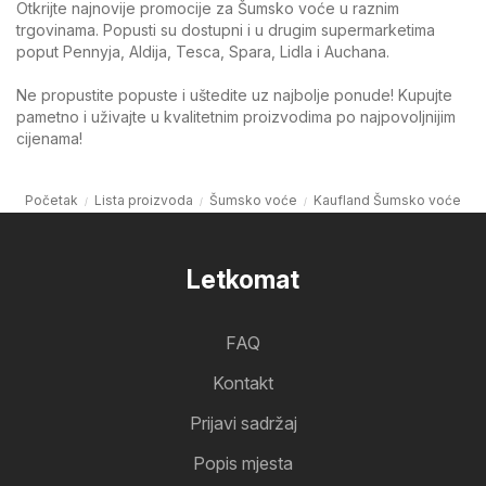
Otkrijte najnovije promocije za Šumsko voće u raznim
trgovinama. Popusti su dostupni i u drugim supermarketima
poput Pennyja, Aldija, Tesca, Spara, Lidla i Auchana.
Ne propustite popuste i uštedite uz najbolje ponude! Kupujte
pametno i uživajte u kvalitetnim proizvodima po najpovoljnijim
cijenama!
Početak
Lista proizvoda
Šumsko voće
Kaufland Šumsko voće
Letkomat
FAQ
Kontakt
Prijavi sadržaj
Popis mjesta