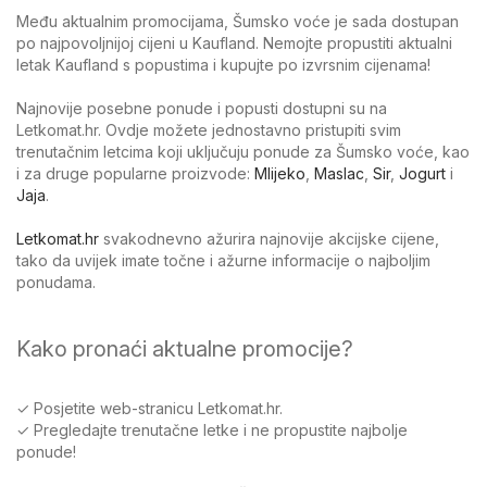
Među aktualnim promocijama, Šumsko voće je sada dostupan
po najpovoljnijoj cijeni u Kaufland. Nemojte propustiti aktualni
letak Kaufland s popustima i kupujte po izvrsnim cijenama!
Najnovije posebne ponude i popusti dostupni su na
Letkomat.hr. Ovdje možete jednostavno pristupiti svim
trenutačnim letcima koji uključuju ponude za Šumsko voće, kao
i za druge popularne proizvode:
Mlijeko
,
Maslac
,
Sir
,
Jogurt
i
Jaja
.
Letkomat.hr
svakodnevno ažurira najnovije akcijske cijene,
tako da uvijek imate točne i ažurne informacije o najboljim
ponudama.
Kako pronaći aktualne promocije?
✓ Posjetite web-stranicu Letkomat.hr.
✓ Pregledajte trenutačne letke i ne propustite najbolje
ponude!