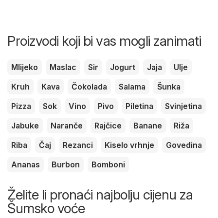
Proizvodi koji bi vas mogli zanimati
Mlijeko
Maslac
Sir
Jogurt
Jaja
Ulje
Kruh
Kava
Čokolada
Salama
Šunka
Pizza
Sok
Vino
Pivo
Piletina
Svinjetina
Jabuke
Naranče
Rajčice
Banane
Riža
Riba
Čaj
Rezanci
Kiselo vrhnje
Govedina
Ananas
Burbon
Bomboni
Želite li pronaći najbolju cijenu za
Šumsko voće