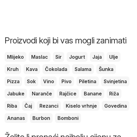
Proizvodi koji bi vas mogli zanimati
Mlijeko
Maslac
Sir
Jogurt
Jaja
Ulje
Kruh
Kava
Čokolada
Salama
Šunka
Pizza
Sok
Vino
Pivo
Piletina
Svinjetina
Jabuke
Naranče
Rajčice
Banane
Riža
Riba
Čaj
Rezanci
Kiselo vrhnje
Govedina
Ananas
Burbon
Bomboni
Želite li pronaći najbolju cijenu za