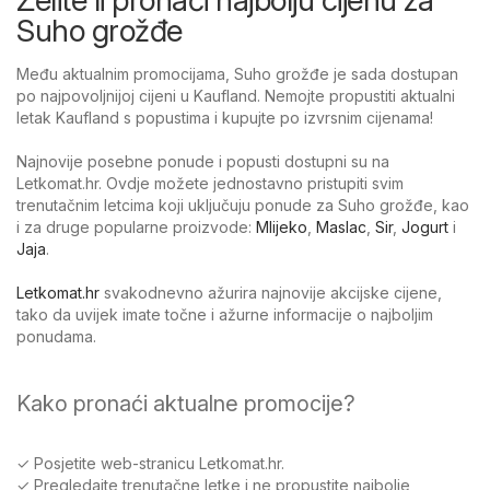
Suho grožđe
Među aktualnim promocijama, Suho grožđe je sada dostupan
po najpovoljnijoj cijeni u Kaufland. Nemojte propustiti aktualni
letak Kaufland s popustima i kupujte po izvrsnim cijenama!
Najnovije posebne ponude i popusti dostupni su na
Letkomat.hr. Ovdje možete jednostavno pristupiti svim
trenutačnim letcima koji uključuju ponude za Suho grožđe, kao
i za druge popularne proizvode:
Mlijeko
,
Maslac
,
Sir
,
Jogurt
i
Jaja
.
Letkomat.hr
svakodnevno ažurira najnovije akcijske cijene,
tako da uvijek imate točne i ažurne informacije o najboljim
ponudama.
Kako pronaći aktualne promocije?
✓ Posjetite web-stranicu Letkomat.hr.
✓ Pregledajte trenutačne letke i ne propustite najbolje