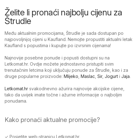
Želite li pronaći najbolju cijenu za
Štrudle
Među aktualnim promocijama, Štrudle je sada dostupan po
najpovoljnijoj cijeni u Kaufland. Nemojte propustiti aktualni letak
Kaufland s popustima i kupujte po izvrsnim cijenama!
Najnovije posebne ponude i popusti dostupni su na
Letkomat.hr. Ovdje možete jednostavno pristupiti svim
trenutačnim letcima koji uključuju ponude za Štrudle, kao i za
druge popularne proizvode:
Mlijeko
,
Maslac
,
Sir
,
Jogurt
i
Jaja
.
Letkomat.hr
svakodnevno ažurira najnovije akcijske cijene,
tako da uvijek imate točne i ažurne informacije o najboljim
ponudama.
Kako pronaći aktualne promocije?
✓ Posjetite web-stranicu Letkomat.hr.