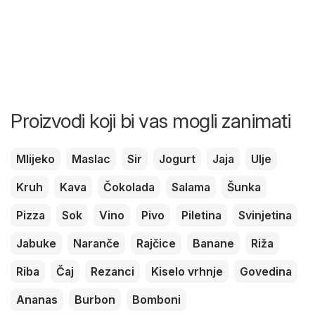
Proizvodi koji bi vas mogli zanimati
Mlijeko
Maslac
Sir
Jogurt
Jaja
Ulje
Kruh
Kava
Čokolada
Salama
Šunka
Pizza
Sok
Vino
Pivo
Piletina
Svinjetina
Jabuke
Naranče
Rajčice
Banane
Riža
Riba
Čaj
Rezanci
Kiselo vrhnje
Govedina
Ananas
Burbon
Bomboni