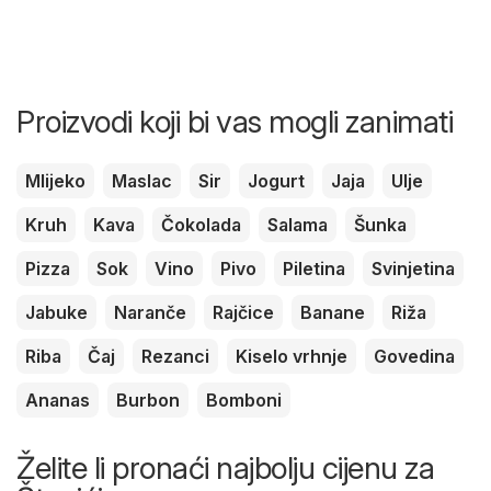
Proizvodi koji bi vas mogli zanimati
Mlijeko
Maslac
Sir
Jogurt
Jaja
Ulje
Kruh
Kava
Čokolada
Salama
Šunka
Pizza
Sok
Vino
Pivo
Piletina
Svinjetina
Jabuke
Naranče
Rajčice
Banane
Riža
Riba
Čaj
Rezanci
Kiselo vrhnje
Govedina
Ananas
Burbon
Bomboni
Želite li pronaći najbolju cijenu za