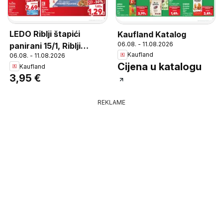
LEDO Riblji štapići
Kaufland Katalog
06.08. - 11.08.2026
panirani 15/1, Riblji
Kaufland
06.08. - 11.08.2026
štapići panirani 15/1 450
Cijena u katalogu
Kaufland
g
3,95 €
REKLAME