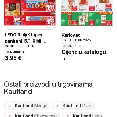
LEDO Riblji štapići
Karlovac
06.08. - 11.08.2026
panirani 15/1, Riblji
Kaufland
06.08. - 11.08.2026
štapići panirani 15/1 450
Cijena u katalogu
Kaufland
g
3,95 €
Ostali proizvodi u trgovinama
Kaufland
Kaufland
Mango
Kaufland
Pizza
Kaufland
Cheesecake
Kaufland
Lego