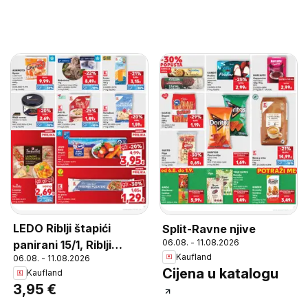
LEDO Riblji štapići
Split-Ravne njive
06.08. - 11.08.2026
panirani 15/1, Riblji
Kaufland
06.08. - 11.08.2026
štapići panirani 15/1 450
Cijena u katalogu
Kaufland
g
3,95 €