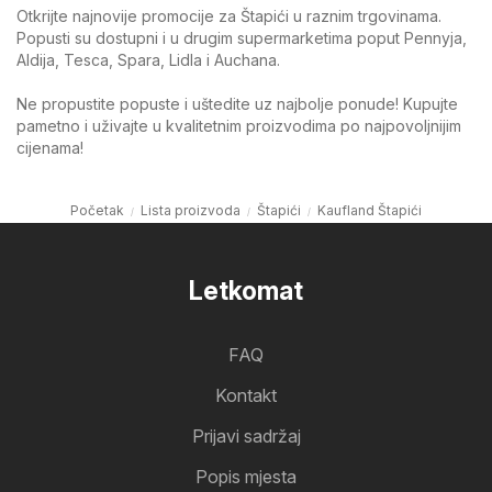
Otkrijte najnovije promocije za Štapići u raznim trgovinama.
Popusti su dostupni i u drugim supermarketima poput Pennyja,
Aldija, Tesca, Spara, Lidla i Auchana.
Ne propustite popuste i uštedite uz najbolje ponude! Kupujte
pametno i uživajte u kvalitetnim proizvodima po najpovoljnijim
cijenama!
Početak
Lista proizvoda
Štapići
Kaufland Štapići
Letkomat
FAQ
Kontakt
Prijavi sadržaj
Popis mjesta