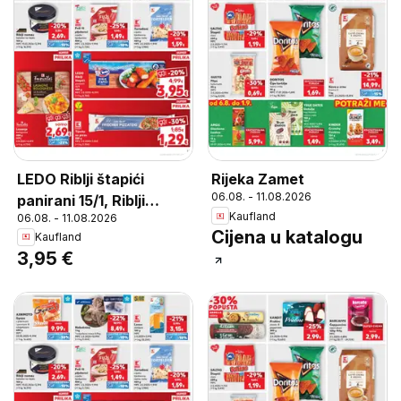
LEDO Riblji štapići
Rijeka Zamet
06.08. - 11.08.2026
panirani 15/1, Riblji
Kaufland
06.08. - 11.08.2026
štapići panirani 15/1 450
Cijena u katalogu
Kaufland
g
3,95 €