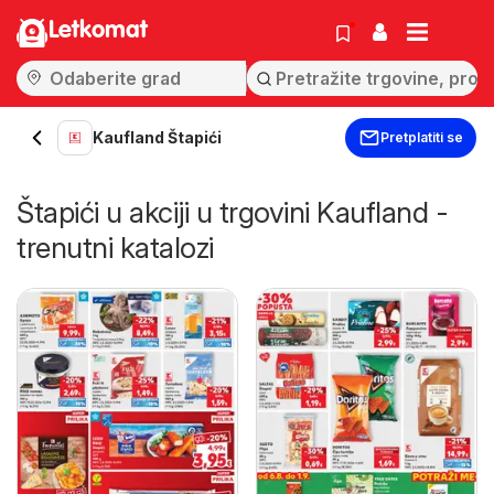
Letkomat
Kaufland Štapići
Pretplatiti se
Štapići u akciji u trgovini Kaufland -
trenutni katalozi