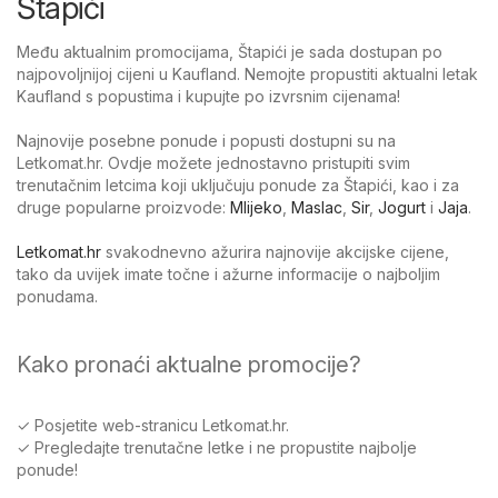
Štapići
Među aktualnim promocijama, Štapići je sada dostupan po
najpovoljnijoj cijeni u Kaufland. Nemojte propustiti aktualni letak
Kaufland s popustima i kupujte po izvrsnim cijenama!
Najnovije posebne ponude i popusti dostupni su na
Letkomat.hr. Ovdje možete jednostavno pristupiti svim
trenutačnim letcima koji uključuju ponude za Štapići, kao i za
druge popularne proizvode:
Mlijeko
,
Maslac
,
Sir
,
Jogurt
i
Jaja
.
Letkomat.hr
svakodnevno ažurira najnovije akcijske cijene,
tako da uvijek imate točne i ažurne informacije o najboljim
ponudama.
Kako pronaći aktualne promocije?
✓ Posjetite web-stranicu Letkomat.hr.
✓ Pregledajte trenutačne letke i ne propustite najbolje
ponude!