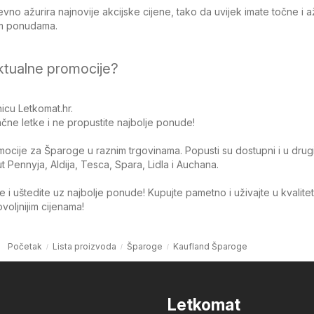
no ažurira najnovije akcijske cijene, tako da uvijek imate točne i 
jim ponudama.
ktualne promocije?
icu Letkomat.hr.
čne letke i ne propustite najbolje ponude!
omocije za Šparoge u raznim trgovinama. Popusti su dostupni i u drug
Pennyja, Aldija, Tesca, Spara, Lidla i Auchana.
 i uštedite uz najbolje ponude! Kupujte pametno i uživajte u kvalite
oljnijim cijenama!
Početak
Lista proizvoda
Šparoge
Kaufland Šparoge
Letkomat