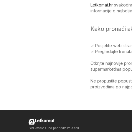
Letkomat.hr
svakodnev
informacije o najbol
Kako pronaći a
✓ Posjetite web-stran
✓ Pregledajte trenuta
Otkrijte najnovije pr
supermarketima poput 
Ne propustite popuste
proizvodima po najpov
Letkomat
Svi katalozi na jednom mjestu