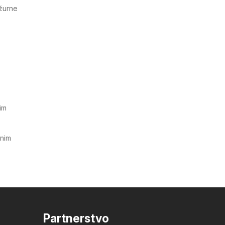
ažurne
im
tnim
Partnerstvo