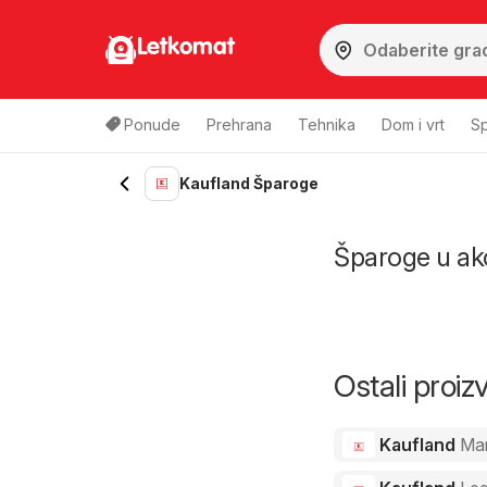
Letkomat
Ponude
Prehrana
Tehnika
Dom i vrt
Sp
Kaufland Šparoge
Šparoge u akci
Ostali proi
Kaufland
Ma