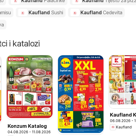
go
Kaufland
Palacinke
Kaufland
Tijesto za piz
amisu
Kaufland
Sushi
Kaufland
Cedevita
va
ci i katalozi
Kaufland 
06.08.2026 - 
Konzum Katalog
Kaufland
04.08.2026 - 11.08.2026