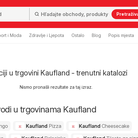
Pretraživ
ort i Moda
Zdravlje i Ljepota
Ostalo
Blog
Popis mjesta
ji u trgovini Kaufland - trenutni katalozi
Nismo pronašli rezultate za taj izraz.
zvodi u trgovinama Kaufland
ngo
Kaufland
Pizza
Kaufland
Cheesecake