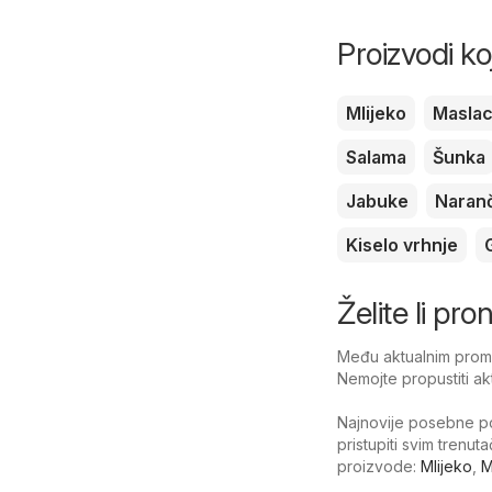
Proizvodi ko
Mlijeko
Masla
Salama
Šunka
Jabuke
Naran
Kiselo vrhnje
Želite li pr
Među aktualnim promo
Nemojte propustiti ak
Najnovije posebne po
pristupiti svim trenu
proizvode:
Mlijeko
,
M