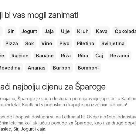
ji bi vas mogli zanimati
c
Sir
Jogurt
Jaja
Ulje
Kruh
Kava
Čokolad
Pizza
Sok
Vino
Pivo
Piletina
Svinjetina
če
Rajčice
Banane
Riža
Riba
Čaj
Rezanci
Govedina
Ananas
Burbon
Bomboni
onaći najbolju cijenu za Šparoge
cijama, Šparoge je sada dostupan po najpovoljnijoj cijeni u Kauflan
tualni letak Kaufland s popustima i kupujte po izvrsnim cijenama!
nude i popusti dostupni su na Letkomat.hr. Ovdje možete jednosta
tačnim letcima koji uključuju ponude za Šparoge, kao i za druge popu
aslac
,
Sir
,
Jogurt
i
Jaja
.