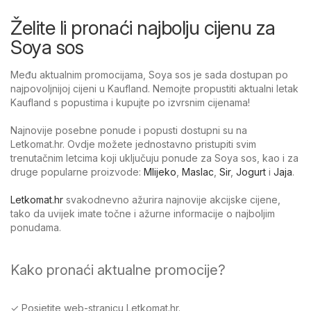
Želite li pronaći najbolju cijenu za
Soya sos
Među aktualnim promocijama, Soya sos je sada dostupan po
najpovoljnijoj cijeni u Kaufland. Nemojte propustiti aktualni letak
Kaufland s popustima i kupujte po izvrsnim cijenama!
Najnovije posebne ponude i popusti dostupni su na
Letkomat.hr. Ovdje možete jednostavno pristupiti svim
trenutačnim letcima koji uključuju ponude za Soya sos, kao i za
druge popularne proizvode:
Mlijeko
,
Maslac
,
Sir
,
Jogurt
i
Jaja
.
Letkomat.hr
svakodnevno ažurira najnovije akcijske cijene,
tako da uvijek imate točne i ažurne informacije o najboljim
ponudama.
Kako pronaći aktualne promocije?
✓ Posjetite web-stranicu Letkomat.hr.