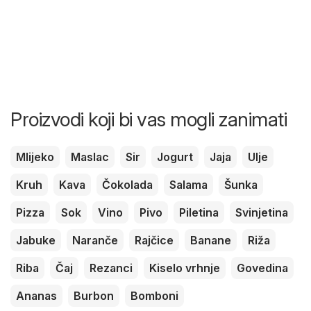
Proizvodi koji bi vas mogli zanimati
Mlijeko
Maslac
Sir
Jogurt
Jaja
Ulje
Kruh
Kava
Čokolada
Salama
Šunka
Pizza
Sok
Vino
Pivo
Piletina
Svinjetina
Jabuke
Naranče
Rajčice
Banane
Riža
Riba
Čaj
Rezanci
Kiselo vrhnje
Govedina
Ananas
Burbon
Bomboni