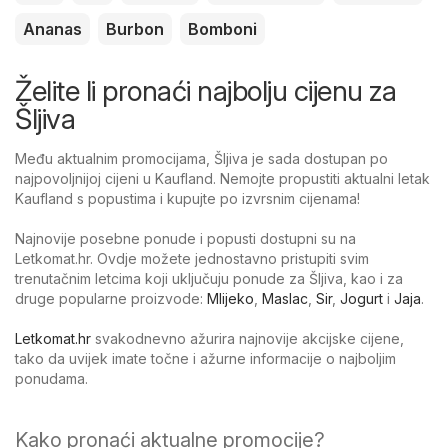
Ananas
Burbon
Bomboni
Želite li pronaći najbolju cijenu za
Šljiva
Među aktualnim promocijama, Šljiva je sada dostupan po
najpovoljnijoj cijeni u Kaufland. Nemojte propustiti aktualni letak
Kaufland s popustima i kupujte po izvrsnim cijenama!
Najnovije posebne ponude i popusti dostupni su na
Letkomat.hr. Ovdje možete jednostavno pristupiti svim
trenutačnim letcima koji uključuju ponude za Šljiva, kao i za
druge popularne proizvode:
Mlijeko
,
Maslac
,
Sir
,
Jogurt
i
Jaja
.
Letkomat.hr
svakodnevno ažurira najnovije akcijske cijene,
tako da uvijek imate točne i ažurne informacije o najboljim
ponudama.
Kako pronaći aktualne promocije?