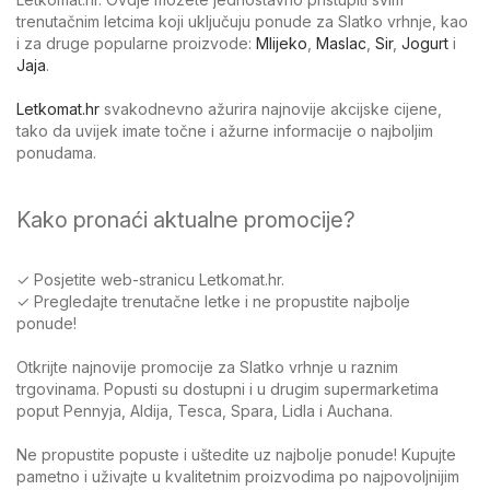
trenutačnim letcima koji uključuju ponude za Slatko vrhnje, kao
i za druge popularne proizvode:
Mlijeko
,
Maslac
,
Sir
,
Jogurt
i
Jaja
.
Letkomat.hr
svakodnevno ažurira najnovije akcijske cijene,
tako da uvijek imate točne i ažurne informacije o najboljim
ponudama.
Kako pronaći aktualne promocije?
✓ Posjetite web-stranicu Letkomat.hr.
✓ Pregledajte trenutačne letke i ne propustite najbolje
ponude!
Otkrijte najnovije promocije za Slatko vrhnje u raznim
trgovinama. Popusti su dostupni i u drugim supermarketima
poput Pennyja, Aldija, Tesca, Spara, Lidla i Auchana.
Ne propustite popuste i uštedite uz najbolje ponude! Kupujte
pametno i uživajte u kvalitetnim proizvodima po najpovoljnijim