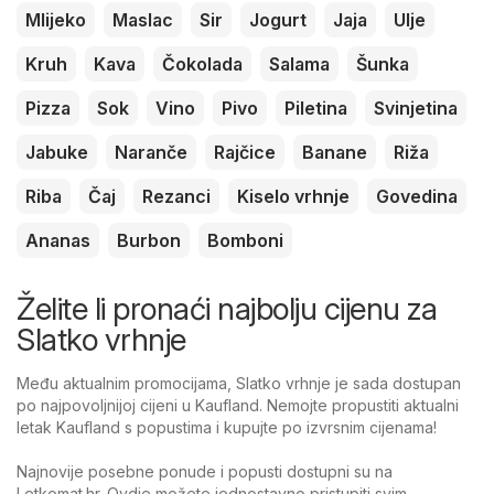
Mlijeko
Maslac
Sir
Jogurt
Jaja
Ulje
Kruh
Kava
Čokolada
Salama
Šunka
Pizza
Sok
Vino
Pivo
Piletina
Svinjetina
Jabuke
Naranče
Rajčice
Banane
Riža
Riba
Čaj
Rezanci
Kiselo vrhnje
Govedina
Ananas
Burbon
Bomboni
Želite li pronaći najbolju cijenu za
Slatko vrhnje
Među aktualnim promocijama, Slatko vrhnje je sada dostupan
po najpovoljnijoj cijeni u Kaufland. Nemojte propustiti aktualni
letak Kaufland s popustima i kupujte po izvrsnim cijenama!
Najnovije posebne ponude i popusti dostupni su na
Letkomat.hr. Ovdje možete jednostavno pristupiti svim