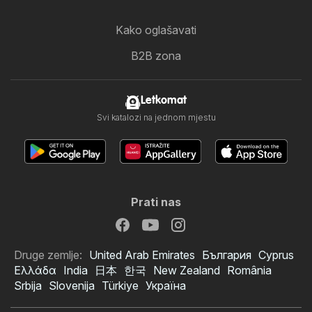
Kako oglašavati
B2B zona
Letkomat
Svi katalozi na jednom mjestu
Prati nas
Druge zemlje:
United Arab Emirates
България
Cyprus
Ελλάδα
India
日本
한국
New Zealand
România
Srbija
Slovenija
Türkiye
Україна