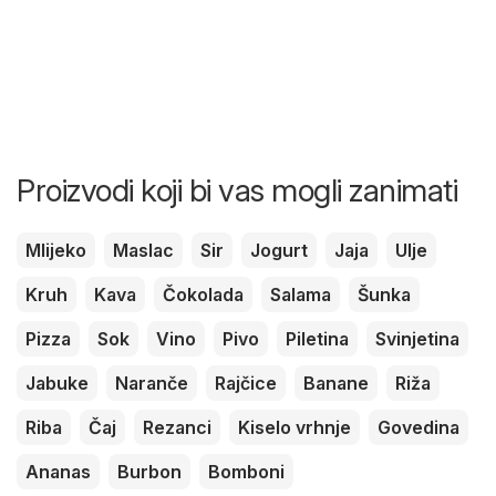
Proizvodi koji bi vas mogli zanimati
Mlijeko
Maslac
Sir
Jogurt
Jaja
Ulje
Kruh
Kava
Čokolada
Salama
Šunka
Pizza
Sok
Vino
Pivo
Piletina
Svinjetina
Jabuke
Naranče
Rajčice
Banane
Riža
Riba
Čaj
Rezanci
Kiselo vrhnje
Govedina
Ananas
Burbon
Bomboni