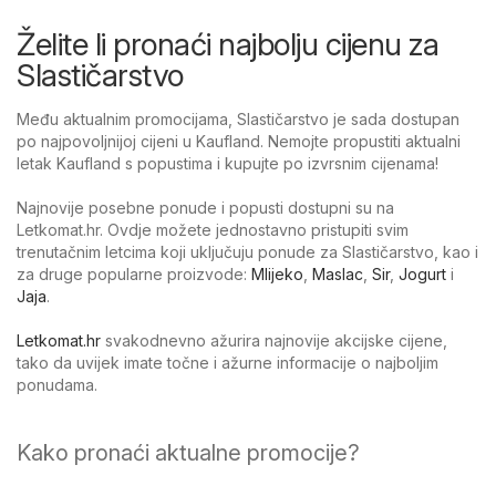
Želite li pronaći najbolju cijenu za
Slastičarstvo
Među aktualnim promocijama, Slastičarstvo je sada dostupan
po najpovoljnijoj cijeni u Kaufland. Nemojte propustiti aktualni
letak Kaufland s popustima i kupujte po izvrsnim cijenama!
Najnovije posebne ponude i popusti dostupni su na
Letkomat.hr. Ovdje možete jednostavno pristupiti svim
trenutačnim letcima koji uključuju ponude za Slastičarstvo, kao i
za druge popularne proizvode:
Mlijeko
,
Maslac
,
Sir
,
Jogurt
i
Jaja
.
Letkomat.hr
svakodnevno ažurira najnovije akcijske cijene,
tako da uvijek imate točne i ažurne informacije o najboljim
ponudama.
Kako pronaći aktualne promocije?